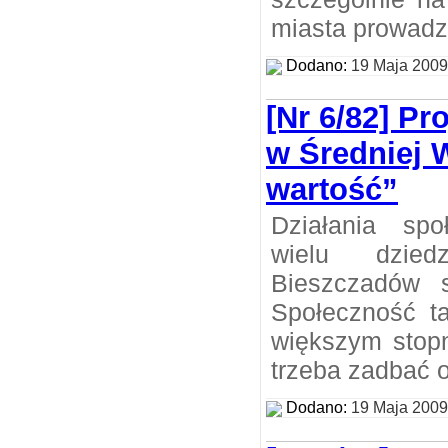
miasta prowadz
Dodano:
19 Maja 2009
[Nr 6/82] Pr
w Średniej 
wartość”
Działania spo
wielu dzied
Bieszczadów 
Społeczność t
większym stopn
trzeba zadbać o
Dodano:
19 Maja 2009