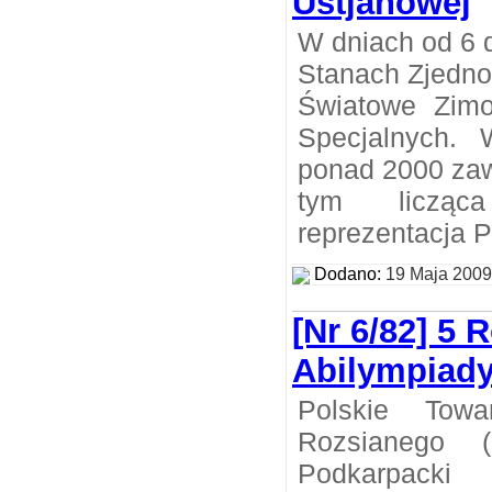
Ustjanowej
W dniach od 6 
Stanach Zjedno
Światowe Zimo
Specjalnych. 
ponad 2000 zaw
tym licząc
reprezentacja P
Dodano:
19 Maja 2009
[Nr 6/82] 5 
Abilympiad
Polskie Towa
Rozsianego
Podkarpac