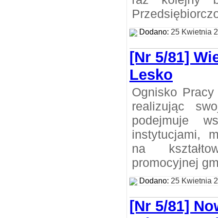
Przedsiębiorczo
Dodano:
25 Kwietnia 
[Nr 5/81] W
Lesko
Ognisko Pracy
realizując sw
podejmuje ws
instytucjami, 
na kształto
promocyjnej gm
Dodano:
25 Kwietnia 
[Nr 5/81] N