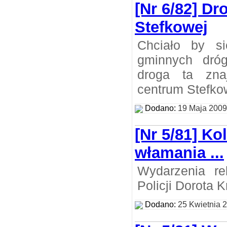
[Nr 6/82] D
Stefkowej
Chciało by si
gminnych dróg
droga ta zn
centrum Stefko
Dodano:
19 Maja 2009
[Nr 5/81] Kol
włamania ...
Wydarzenia re
Policji Dorota 
Dodano:
25 Kwietnia 