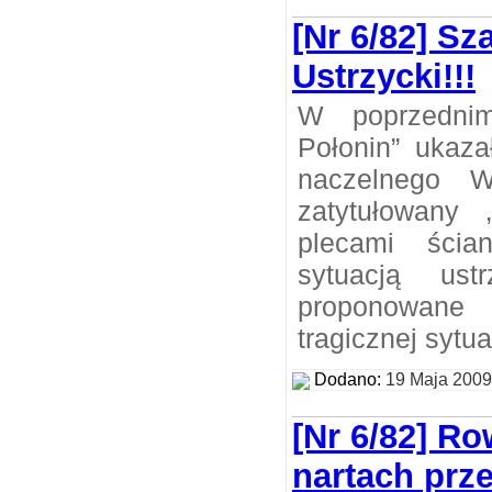
[Nr 6/82] S
Ustrzycki!!!
W poprzedni
Połonin” ukaza
naczelnego W
zatytułowany
plecami ścia
sytuacją ust
proponowane 
tragicznej sytua
Dodano:
19 Maja 2009
[Nr 6/82] R
nartach prze