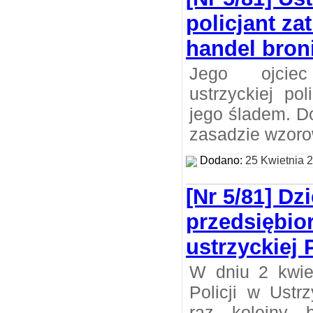
policjant za
handel bron
Jego ojcie
ustrzyckiej po
jego śladem. D
zasadzie wzoro
Dodano:
25 Kwietnia 
[Nr 5/81] Dz
przedsiębio
ustrzyckiej P
W dniu 2 kwie
Policji w Ustr
raz kolejny 