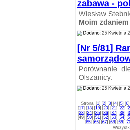
zabawa - pol
Wiesław Stebni
Moim zdaniem
Dodano:
25 Kwietnia 
[Nr 5/81] Ra
samorządo
Porównanie die
Olszanicy.
Dodano:
25 Kwietnia 
Strona: [
1
] [
2
] [
3
] [
4
] [
5
] [
6
]
[
17
] [
18
] [
19
] [
20
] [
21
] [
22
] [
2
[
33
] [
34
] [
35
] [
36
] [
37
] [
38
] [
3
[
49
] [
50
] [
51
] [
52
] [
53
] [
54
] [
5
[
65
] [
66
] [
67
] [
68
] [
69
] [
7
Wszystk