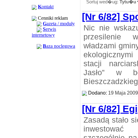
Sortuj wed�ug:
Tytu�u
K
ontakt
[Nr 6/82] Sp
Cenniki reklam
G
azeta / moduły
Nic nie wskazu
S
erwis
internetowy
przesilenie
władzami gminy
B
aza noclegowa
ekologicznym
stacji narcia
Jasło” w bez
Bieszczadzkie
Dodano:
19 Maja 2009
[Nr 6/82] Eg
Zasadą stało si
inwestować
szczególnie na