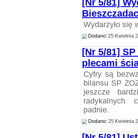
[Nr 5/81] Wy
Bieszczada
Wydarzyło się 
Dodano:
25 Kwietnia 
[Nr 5/81] SP
plecami ści
Cyfry są bezwz
bilansu SP ZOZ
jeszcze bardz
radykalnych c
padnie.
Dodano:
25 Kwietnia 
[Nr 5/81] Us