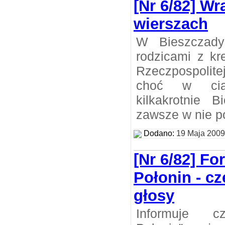
[Nr 6/82] W
wierszach
W Bieszczady
rodzicami z kr
Rzeczpospolite
choć w cią
kilkakrotnie B
zawsze w nie p
Dodano:
19 Maja 2009
[Nr 6/82] F
Połonin - c
głosy
Informuje cz