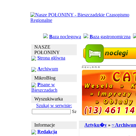
B
aza noclegowa
B
aza gastronomiczna
NASZE
POŁONINY
S
trona główna
A
rchiwum
MikroBlog
P
isane w
Bieszczadach
Wyszukiwarka
Szukaj w serwisie:
Informacje
Artyku�y
»
~ Archiwu
Redakcja