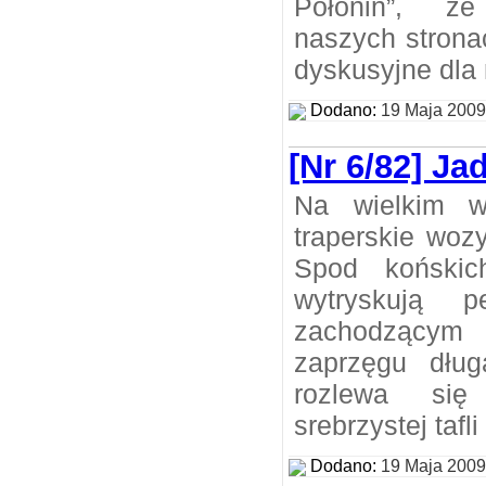
Połonin”, ż
naszych strona
dyskusyjne dla 
Dodano:
19 Maja 2009
[Nr 6/82] J
Na wielkim w
traperskie woz
Spod końskic
wytryskują p
zachodzącym 
zaprzęgu dług
rozlewa się
srebrzystej tafl
Dodano:
19 Maja 2009