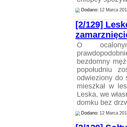
Dodano:
12 Marca 20
[2/129] Lesk
zamarznięc
O ocalon
prawdopodobn
bezdomny mężc
popołudniu zos
odwieziony do 
mieszkał w les
Leska, we wła
domku bez drzw
Dodano:
12 Marca 20