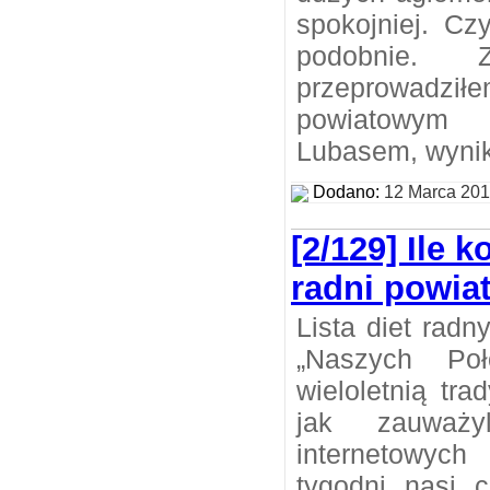
spokojniej. Cz
podobnie.
przeprowadz
powiatowym p
Lubasem, wynik
Dodano:
12 Marca 20
[2/129] Ile 
radni powia
Lista diet rad
„Naszych Poł
wieloletnią tr
jak zauważy
internetowych
tygodni nasi c