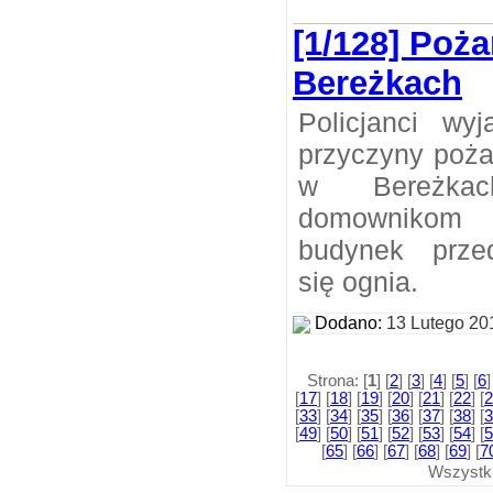
[1/128] Poż
Bereżkach
Policjanci wyj
przyczyny poż
w Bereżkac
domownikom 
budynek przed
się ognia.
Dodano:
13 Lutego 20
Strona: [
1
] [
2
] [
3
] [
4
] [
5
] [
6
]
[
17
] [
18
] [
19
] [
20
] [
21
] [
22
] [
2
[
33
] [
34
] [
35
] [
36
] [
37
] [
38
] [
3
[
49
] [
50
] [
51
] [
52
] [
53
] [
54
] [
5
[
65
] [
66
] [
67
] [
68
] [
69
] [
7
Wszystk