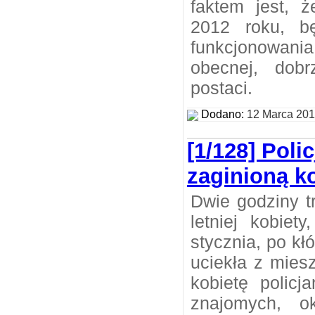
faktem jest, ż
2012 roku, b
funkcjonowan
obecnej, dob
postaci.
Dodano:
12 Marca 20
[1/128] Poli
zaginioną k
Dwie godziny t
letniej kobiet
stycznia, po kł
uciekła z mies
kobietę policj
znajomych, o