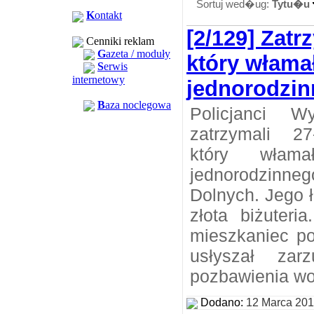
Sortuj wed�ug:
Tytu�u
K
ontakt
[2/129] Zatr
Cenniki reklam
G
azeta / moduły
który włamał
S
erwis
internetowy
jednorodzin
B
aza noclegowa
Policjanci W
zatrzymali 27
który wła
jednorodzin
Dolnych. Jego 
złota biżuteri
mieszkaniec po
usłyszał zar
pozbawienia wol
Dodano:
12 Marca 20