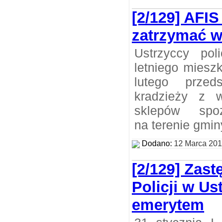
[2/129] AFI
zatrzymać 
Ustrzyccy poli
letniego miesz
lutego przed
kradzieży z 
sklepów spoż
na terenie gmin
Dodano:
12 Marca 20
[2/129] Zas
Policji w U
emerytem