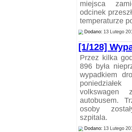
miejsca zami
odcinek przesz
temperaturze po
Dodano:
13 Lutego 20
[1/128] Wy
Przez kilka go
896 była niepr
wypadkiem d
poniedziałe
volkswagen 
autobusem. T
osoby zosta
szpitala.
Dodano:
13 Lutego 20