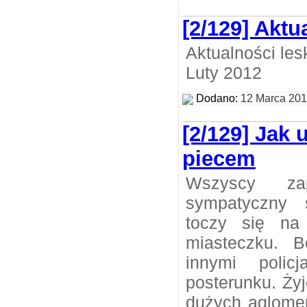
[2/129] Aktu
Aktualności les
Luty 2012
Dodano:
12 Marca 20
[2/129] Jak
piecem
Wszyscy za
sympatyczny s
toczy się na
miasteczku. 
innymi polic
posterunku. Żyj
dużych aglomer