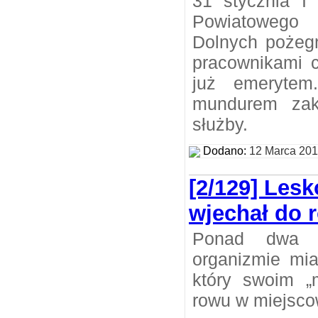
31 stycznia I
Powiatowego 
Dolnych pożegn
pracownikami c
już emerytem
mundurem zak
służby.
Dodano:
12 Marca 20
[2/129] Lesk
wjechał do 
Ponad dwa p
organizmie mia
który swoim „
rowu w miejsco