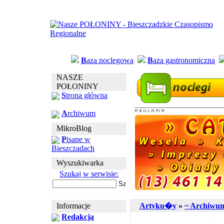
B
aza noclegowa
B
aza gastronomiczna
NASZE
POŁONINY
S
trona główna
A
rchiwum
MikroBlog
P
isane w
Bieszczadach
Wyszukiwarka
Szukaj w serwisie:
Informacje
Artyku�y
»
~ Archiwu
Redakcja