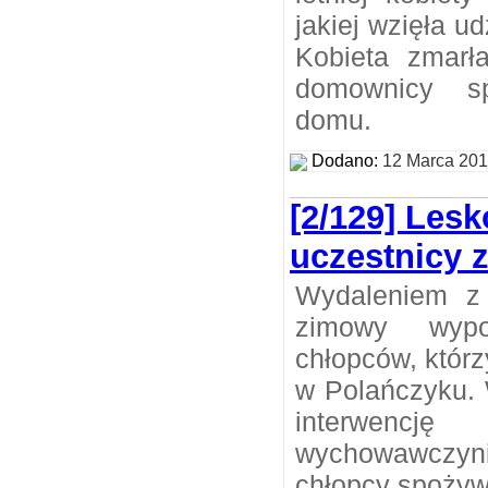
jakiej wzięła 
Kobieta zmarł
domownicy s
domu.
Dodano:
12 Marca 20
[2/129] Lesko
uczestnicy 
Wydaleniem z 
zimowy wypo
chłopców, którz
w Polańczyku. 
interwencję
wychowawczyn
chłopcy spożywa