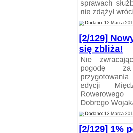
sprawach służ
nie zdążył wróc
Dodano:
12 Marca 20
[2/129] Now
się zbliża!
Nie zwracaj
pogodę za
przygotowania
edycji Międ
Rowerowego
Dobrego Wojak
Dodano:
12 Marca 20
[2/129] 1% 