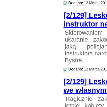
Dodano:
12 Marca 20
[2/129] Lesk
instruktor n
Skierowaniem
ukaranie zako
jaką policj
instruktora nar
Bystre.
Dodano:
12 Marca 20
[2/129] Lesk
we własny
Tragicznie za
letniej kobiet