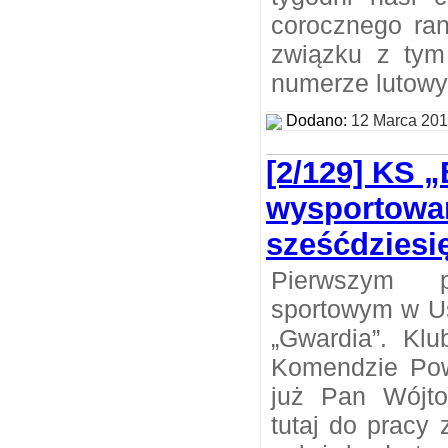
corocznego ran
związku z tym
numerze lutow
Dodano:
12 Marca 20
[2/129] KS 
wysportowa
sześćdziesię
Pierwszym 
sportowym w Us
„Gwardia”. Klu
Komendzie Pow
już Pan Wójtow
tutaj do pracy 