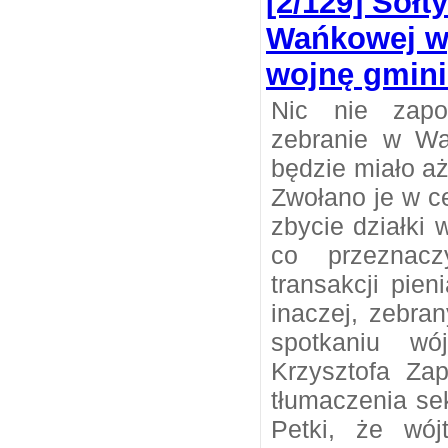
[2/129] Sołt
Wańkowej w
wojnę gmini
Nic nie zapo
zebranie w Wa
będzie miało aż
Zwołano je w c
zbycie działki w
co przeznac
transakcji pien
inaczej, zebran
spotkaniu wó
Krzysztofa Zap
tłumaczenia se
Petki, że wó