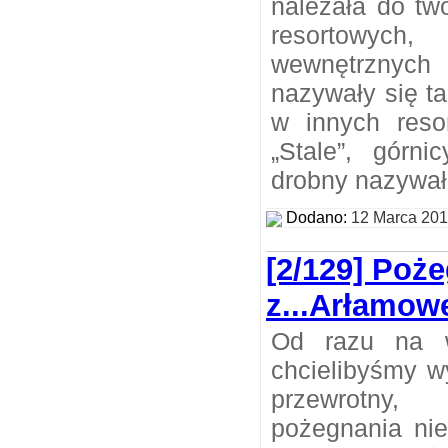
należała do tw
resortowych
wewnętrznyc
nazywały się t
w innych reso
„Stale”, górni
drobny nazywał 
Dodano:
12 Marca 20
[2/129] Poż
z...Arłamo
Od razu na ws
chcielibyśmy wyj
przewrotny,
pożegnania nie