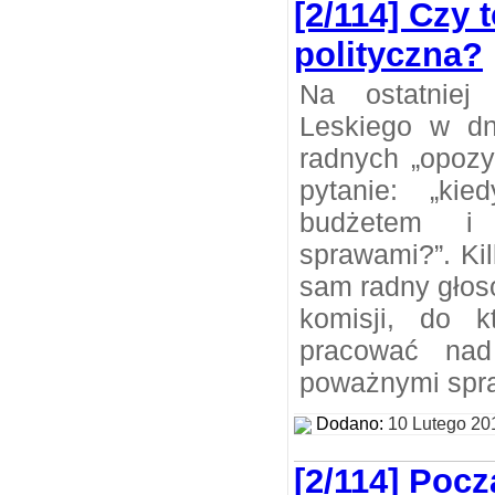
[2/114] Czy 
polityczna?
Na ostatniej
Leskiego w dn
radnych „opozy
pytanie: „ki
budżetem i
sprawami?”. Ki
sam radny głos
komisji, do k
pracować nad
poważnymi spr
Dodano:
10 Lutego 20
[2/114] Poc