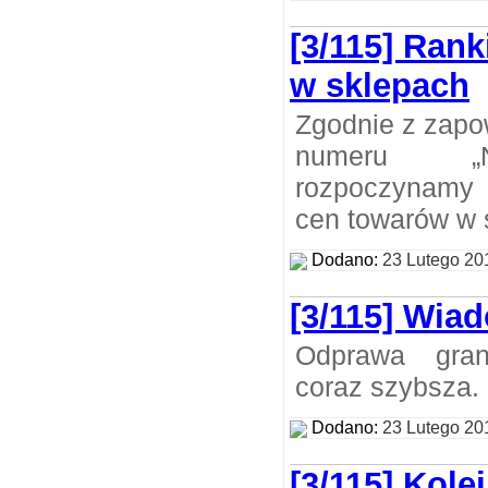
[3/115] Ran
w sklepach
Zgodnie z zapo
numeru „N
rozpoczynamy 
cen towarów w 
Dodano:
23 Lutego 20
[3/115] Wia
Odprawa gran
coraz szybsza.
Dodano:
23 Lutego 20
[3/115] Kole