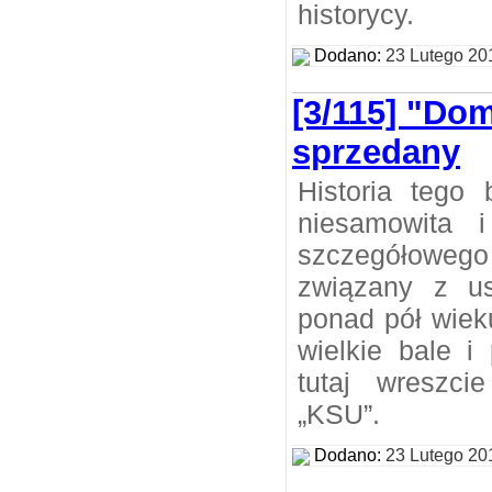
historycy.
Dodano:
23 Lutego 20
[3/115] "Do
sprzedany
Historia tego 
niesamowita 
szczegółoweg
związany z us
ponad pół wieku
wielkie bale i
tutaj wreszci
„KSU”.
Dodano:
23 Lutego 20