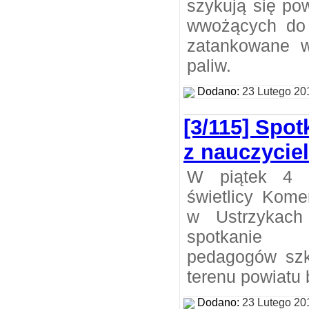
szykują się po
wwożących do 
zatankowane w
paliw.
Dodano:
23 Lutego 20
[3/115] Spot
z nauczycie
W piątek 4 
świetlicy Kome
w Ustrzykach
spotkanie 
pedagogów szko
terenu powiatu
Dodano:
23 Lutego 20