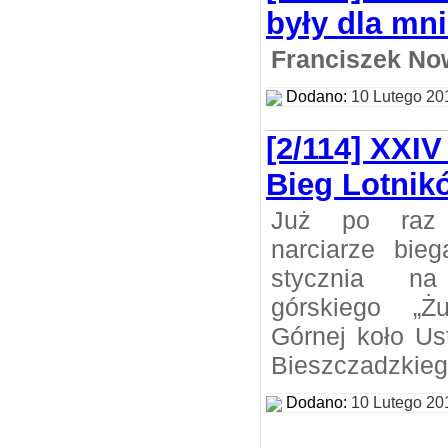
były dla mn
Franciszek No
Dodano:
10 Lutego 20
[2/114] XXIV
Bieg Lotnik
Już po raz 
narciarze bie
stycznia n
górskiego „Ż
Górnej koło Us
Bieszczadzkieg
Dodano:
10 Lutego 20