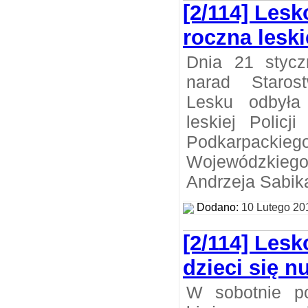
[2/114] Les
roczna leski
Dnia 21 stycz
narad Staro
Lesku odbyła
leskiej Policj
Podkarpack
Wojewódzkieg
Andrzeja Sabik
Dodano:
10 Lutego 20
[2/114] Lesko
dzieci się nu
W sobotnie po