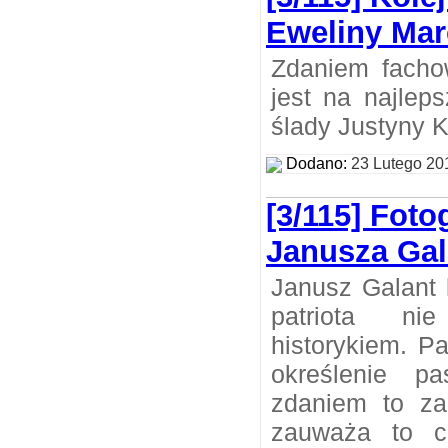
Eweliny Mar
Zdaniem facho
jest na najlep
ślady Justyny 
Dodano:
23 Lutego 20
[3/115] Foto
Janusza Gal
Janusz Galant 
patriota n
historykiem. P
określenie pa
zdaniem to zal
zauważa to c