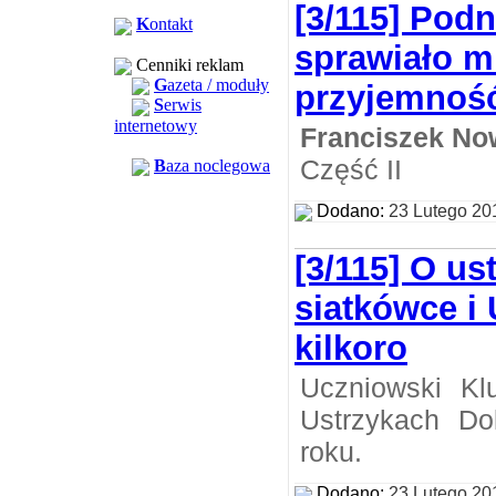
[3/115] Pod
K
ontakt
sprawiało m
Cenniki reklam
G
azeta / moduły
przyjemnoś
S
erwis
internetowy
Franciszek No
Część II
B
aza noclegowa
Dodano:
23 Lutego 20
[3/115] O us
siatkówce i
kilkoro
Uczniowski Kl
Ustrzykach Do
roku.
Dodano:
23 Lutego 20