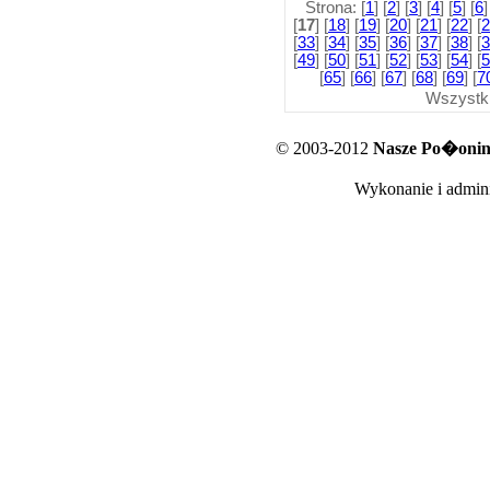
Strona: [
1
] [
2
] [
3
] [
4
] [
5
] [
6
]
[
17
] [
18
] [
19
] [
20
] [
21
] [
22
] [
2
[
33
] [
34
] [
35
] [
36
] [
37
] [
38
] [
3
[
49
] [
50
] [
51
] [
52
] [
53
] [
54
] [
5
[
65
] [
66
] [
67
] [
68
] [
69
] [
7
Wszystk
© 2003-2012
Nasze Po�oniny
Wykonanie i admini