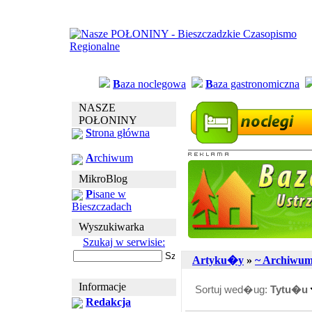
B
aza noclegowa
B
aza gastronomiczna
NASZE
POŁONINY
S
trona główna
A
rchiwum
MikroBlog
P
isane w
Bieszczadach
Wyszukiwarka
Szukaj w serwisie:
Artyku�y
»
~ Archiwu
Informacje
Sortuj wed�ug:
Tytu�u
Redakcja