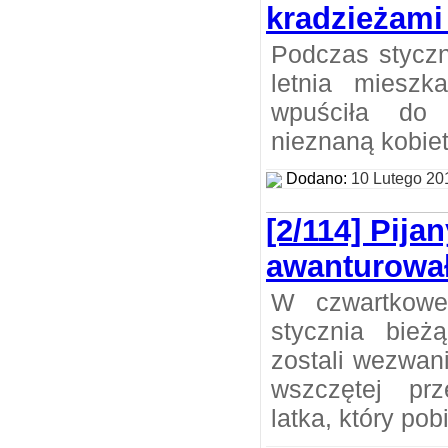
kradzieżam
Podczas stycz
letnia mieszk
wpuściła do 
nieznaną kobiet
Dodano:
10 Lutego 20
[2/114] Pijan
awanturowa
W czwartkowe
stycznia bieżą
zostali wezwan
wszczętej pr
latka, który pob