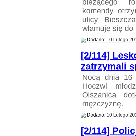
bieżącego ro
komendy otrzy
ulicy Bieszcz
włamuje się do
Dodano:
10 Lutego 20
[2/114] Lesk
zatrzymali 
Nocą dnia 16 
Hoczwi młodz
Olszanica dot
mężczyznę.
Dodano:
10 Lutego 20
[2/114] Poli