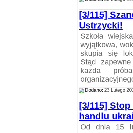
[3/115] Sza
Ustrzycki!
Szkoła wiejska
wyjątkowa, wok
skupia się lok
Stąd zapewne 
każda prób
organizacyjnego
Dodano:
23 Lutego 20
[3/115] Stop
handlu ukra
Od dnia 15 l