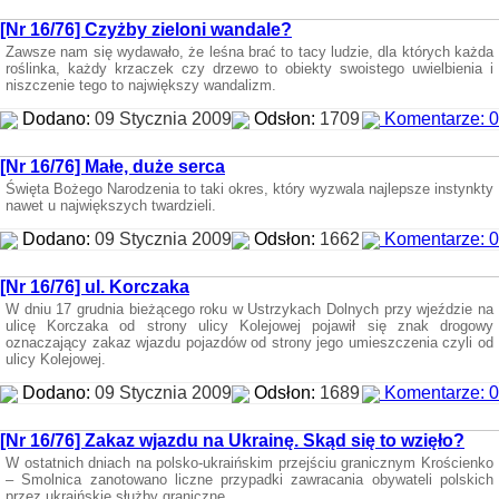
[Nr 16/76] Czyżby zieloni wandale?
Zawsze nam się wydawało, że leśna brać to tacy ludzie, dla których każda
roślinka, każdy krzaczek czy drzewo to obiekty swoistego uwielbienia i
niszczenie tego to największy wandalizm.
Dodano:
09 Stycznia 2009
Odsłon:
1709
Komentarze: 0
[Nr 16/76] Małe, duże serca
Święta Bożego Narodzenia to taki okres, który wyzwala najlepsze instynkty
nawet u największych twardzieli.
Dodano:
09 Stycznia 2009
Odsłon:
1662
Komentarze: 0
[Nr 16/76] ul. Korczaka
W dniu 17 grudnia bieżącego roku w Ustrzykach Dolnych przy wjeździe na
ulicę Korczaka od strony ulicy Kolejowej pojawił się znak drogowy
oznaczający zakaz wjazdu pojazdów od strony jego umieszczenia czyli od
ulicy Kolejowej.
Dodano:
09 Stycznia 2009
Odsłon:
1689
Komentarze: 0
[Nr 16/76] Zakaz wjazdu na Ukrainę. Skąd się to wzięło?
W ostatnich dniach na polsko-ukraińskim przejściu granicznym Krościenko
– Smolnica zanotowano liczne przypadki zawracania obywateli polskich
przez ukraińskie służby graniczne.