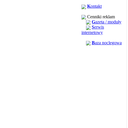
K
ontakt
Cenniki reklam
G
azeta / moduły
S
erwis
internetowy
B
aza noclegowa