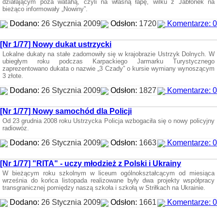
działającym poza watahą, czyli na własną łapę, wilku z Jabłonek na
bieżąco informowały „Nowiny”.
Dodano:
26 Stycznia 2009
Odsłon:
1720
Komentarze: 0
[Nr 1/77] Nowy dukat ustrzycki
Lokalne dukaty na stałe zadomowiły się w krajobrazie Ustrzyk Dolnych. W
ubiegłym roku podczas Karpackiego Jarmarku Turystycznego
zaprezentowano dukata o nazwie „3 Czady” o kursie wymiany wynoszącym
3 złote.
Dodano:
26 Stycznia 2009
Odsłon:
1827
Komentarze: 0
[Nr 1/77] Nowy samochód dla Policji
Od 23 grudnia 2008 roku Ustrzycka Policja wzbogaciła się o nowy policyjny
radiowóz.
Dodano:
26 Stycznia 2009
Odsłon:
1663
Komentarze: 0
[Nr 1/77] "RITA" - uczy młodzież z Polski i Ukrainy
W bieżącym roku szkolnym w liceum ogólnokształcącym od miesiąca
września do końca listopada realizowane były dwa projekty współpracy
transgranicznej pomiędzy naszą szkoła i szkołą w Striłkach na Ukrainie.
Dodano:
26 Stycznia 2009
Odsłon:
1661
Komentarze: 0