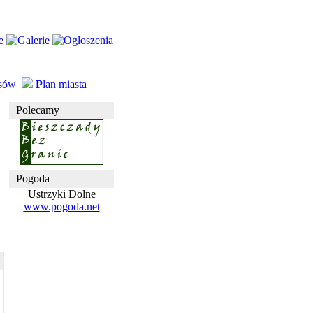
usów
P
lan miasta
Polecamy
Pogoda
Ustrzyki Dolne
www.pogoda.net