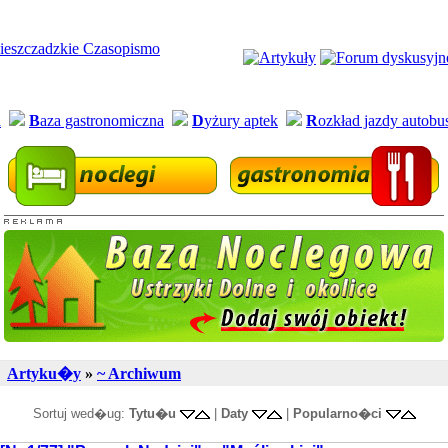
a
B
aza gastronomiczna
D
yżury aptek
R
ozkład jazdy autob
Artyku�y
»
~ Archiwum
Sortuj wed�ug:
Tytu�u
|
Daty
|
Popularno�ci