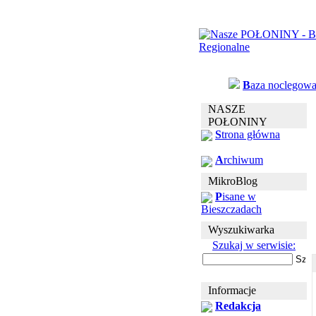
B
aza noclegow
NASZE
POŁONINY
S
trona główna
A
rchiwum
MikroBlog
P
isane w
Bieszczadach
Wyszukiwarka
Szukaj w serwisie:
Informacje
Redakcja