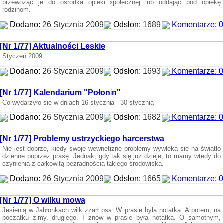
przewożąc je do ośrodka opieki społecznej lub oddając pod opiekę
rodzinom.
Dodano:
26 Stycznia 2009
Odsłon:
1689
Komentarze: 0
[Nr 1/77] Aktualności Leskie
Styczeń 2009
Dodano:
26 Stycznia 2009
Odsłon:
1693
Komentarze: 0
[Nr 1/77] Kalendarium "Połonin"
Co wydarzyło się w dniach 16 stycznia - 30 stycznia
Dodano:
26 Stycznia 2009
Odsłon:
1682
Komentarze: 0
[Nr 1/77] Problemy ustrzyckiego harcerstwa
Nie jest dobrze, kiedy swoje wewnętrzne problemy wywleka się na światło
dzienne poprzez prasę. Jednak, gdy tak się już dzieje, to mamy wtedy do
czynienia z całkowitą bezradnością takiego środowiska.
Dodano:
26 Stycznia 2009
Odsłon:
1665
Komentarze: 0
[Nr 1/77] O wilku mowa
Jesienią w Jabłonkach wilk zżarł psa. W prasie była notatka. A potem, na
początku zimy, drugiego. I znów w prasie była notatka. O samotnym,