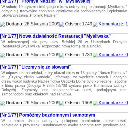
[Nr 1/77] "Promyk Nadziei" w "Myśliwskiej"
W sobotę 10 stycznia bieżącego roku w ustrzyckiej restauracji „Myśliwska”
odbyło się tradycyjne spotkanie opłatkowe dla podopiecznych i opiekunów
Stowarzyszenia „Promyk Nadziei”.
Dodano:
26 Stycznia 2009
Odsłon:
1749
Komentarze: 1
[Nr 1/77] Nowa działalność Restauracji "Myśliwska"
W mieszczącej się przy ulicy Bełskiej 26 w Ustrzykach Dolnych
Restauracji „Myśliwska” rozpoczęto nową formę działalności.
Dodano:
26 Stycznia 2009
Odsłon:
1733
Komentarze: 0
[Nr 1/77] "Liczmy się ze słowami"
W odpowiedzi na artykuł, który ukazał się w nr 16 gazety ”Nasze Połoniny”
pt. „Czyżby zieloni wandale”, informuję, że wycięcie starych i chorych
drzew wokół budynku Nadleśnictwa Ustrzyki Dolne było konieczne i zgodne
z literą prawa (Decyzja R-7635-187/08 wydana przez Burmistrza Ustrzyk
Dolnych). Zagrażały one bezpieczeństwu ludzi, parkującym tam
samochodom oraz obiektowi nadleśnictwa.
Dodano:
26 Stycznia 2009
Odsłon:
1668
Komentarze: 0
[Nr 1/77] Pomóżmy bezdomnym i samotnym
W ostatnich dniach ustrzyccy policjanci parokrotnie interweniowali
zabierając z przystanku autobusowego osoby samotne tam przebywające,