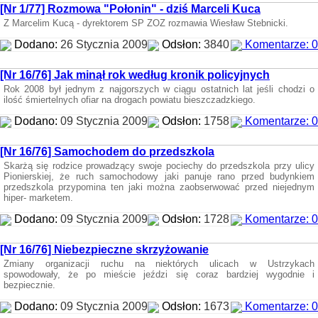
[Nr 1/77] Rozmowa "Połonin" - dziś Marceli Kuca
Z Marcelim Kucą - dyrektorem SP ZOZ rozmawia Wiesław Stebnicki.
Dodano:
26 Stycznia 2009
Odsłon:
3840
Komentarze: 0
[Nr 16/76] Jak minął rok według kronik policyjnych
Rok 2008 był jednym z najgorszych w ciągu ostatnich lat jeśli chodzi o
ilość śmiertelnych ofiar na drogach powiatu bieszczadzkiego.
Dodano:
09 Stycznia 2009
Odsłon:
1758
Komentarze: 0
[Nr 16/76] Samochodem do przedszkola
Skarżą się rodzice prowadzący swoje pociechy do przedszkola przy ulicy
Pionierskiej, że ruch samochodowy jaki panuje rano przed budynkiem
przedszkola przypomina ten jaki można zaobserwować przed niejednym
hiper- marketem.
Dodano:
09 Stycznia 2009
Odsłon:
1728
Komentarze: 0
[Nr 16/76] Niebezpieczne skrzyżowanie
Zmiany organizacji ruchu na niektórych ulicach w Ustrzykach
spowodowały, że po mieście jeździ się coraz bardziej wygodnie i
bezpiecznie.
Dodano:
09 Stycznia 2009
Odsłon:
1673
Komentarze: 0