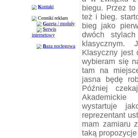
biegu. Przez to 
K
ontakt
też i bieg. sta
Cenniki reklam
G
azeta / moduły
bieg jako pier
S
erwis
dwóch stylac
internetowy
klasycznym. J
B
aza noclegowa
Klasyczny jest 
wybieram się na
tam na miejsc
jasna będę ro
Później czeka
Akademickie 
wystartuje ja
reprezentant us
mam zamiaru z
taką propozycje