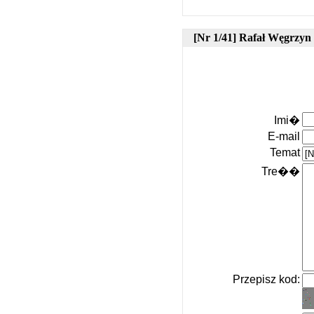
[Nr 1/41] Rafał Węgrzyn 
Imi�
E-mail
Temat
Tre��
Przepisz kod: