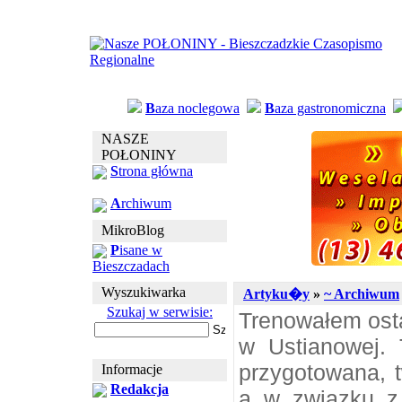
B
aza noclegowa
B
aza gastronomiczna
NASZE
POŁONINY
S
trona główna
A
rchiwum
MikroBlog
P
isane w
Bieszczadach
Wyszukiwarka
Artyku�y
»
~ Archiwum
Szukaj w serwisie:
Trenowałem osta
w Ustianowej. 
przygotowana, t
Informacje
Redakcja
a w związku z