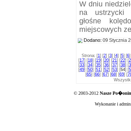
W dniu niedzie
na ustrzycki
głośne kolęd
miejscowych ze
Dodano:
09 Stycznia 
Strona: [
1
] [
2
] [
3
] [
4
] [
5
] [
6
]
[
17
] [
18
] [
19
] [
20
] [
21
] [
22
] [
2
[
33
] [
34
] [
35
] [
36
] [
37
] [
38
] [
3
[
49
] [
50
] [
51
] [
52
] [
53
] [
54
] [
5
[
65
] [
66
] [
67
] [
68
] [
69
] [
7
Wszystk
© 2003-2012
Nasze Po�oniny
Wykonanie i admini