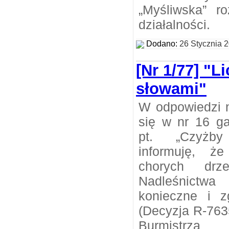
„Myśliwska” r
działalności.
Dodano:
26 Stycznia 
[Nr 1/77] "L
słowami"
W odpowiedzi n
się w nr 16 ga
pt. „Czyżby
informuję, ż
chorych dr
Nadleśnictwa
konieczne i z
(Decyzja R-763
Burmistrza 