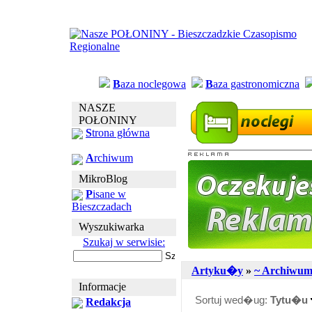
B
aza noclegowa
B
aza gastronomiczna
NASZE
POŁONINY
S
trona główna
A
rchiwum
MikroBlog
P
isane w
Bieszczadach
Wyszukiwarka
Szukaj w serwisie:
Artyku�y
»
~ Archiwu
Informacje
Sortuj wed�ug:
Tytu�u
Redakcja