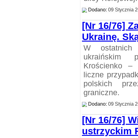
Dodano:
09 Stycznia 
[Nr 16/76] Z
Ukrainę. Ską
W ostatnich
ukraińskim p
Krościenko –
liczne przypad
polskich prz
graniczne.
Dodano:
09 Stycznia 
[Nr 16/76] W
ustrzyckim