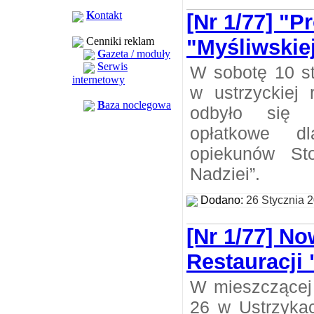
K
ontakt
[Nr 1/77] "
Cenniki reklam
"Myśliwskie
G
azeta / moduły
S
erwis
W sobotę 10 st
internetowy
w ustrzyckiej 
B
aza noclegowa
odbyło się t
opłatkowe d
opiekunów St
Nadziei”.
Dodano:
26 Stycznia 
[Nr 1/77] No
Restauracji
W mieszczącej 
26 w Ustrzykac