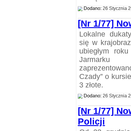
Dodano:
26 Stycznia 
[Nr 1/77] No
Lokalne dukat
się w krajobra
ubiegłym roku
Jarmarku
zaprezentowan
Czady” o kurs
3 złote.
Dodano:
26 Stycznia 
[Nr 1/77] N
Policji