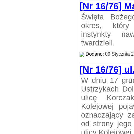
[Nr 16/76] M
Święta Bożeg
okres, który
instynkty na
twardzieli.
Dodano:
09 Stycznia 
[Nr 16/76] u
W dniu 17 gru
Ustrzykach Dol
ulicę Korcza
Kolejowej poj
oznaczający z
od strony jego
ulicy Kolejowej.