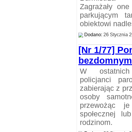
Zagrażały one 
parkującym t
obiektowi nadle
Dodano:
26 Stycznia 
[Nr 1/77] P
bezdomnym 
W ostatnich
policjanci par
zabierając z p
osoby samotn
przewożąc je
społecznej lu
rodzinom.