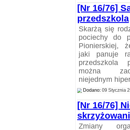
[Nr 16/76]
przedszkola
Skarżą się rod
pociechy do p
Pionierskiej,
jaki panuje 
przedszkola 
można zao
niejednym hipe
Dodano:
09 Stycznia 
[Nr 16/76] N
skrzyżowan
Zmiany org