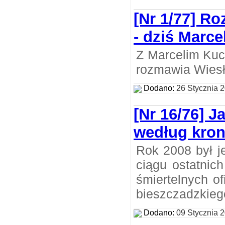
[Nr 1/77] R
- dziś Marce
Z Marcelim Kuc
rozmawia Wiesł
Dodano:
26 Stycznia 
[Nr 16/76] J
według kron
Rok 2008 był j
ciągu ostatnich 
śmiertelnych o
bieszczadzkieg
Dodano:
09 Stycznia 