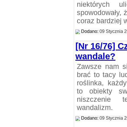
niektórych u
spowodowały, ż
coraz bardziej 
Dodano:
09 Stycznia 
[Nr 16/76] C
wandale?
Zawsze nam si
brać to tacy lu
roślinka, każd
to obiekty sw
niszczenie 
wandalizm.
Dodano:
09 Stycznia 