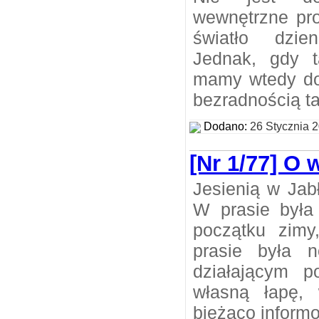
wewnętrzne pr
światło dzie
Jednak, gdy t
mamy wtedy do 
bezradnością t
Dodano:
26 Stycznia 
[Nr 1/77] O
Jesienią w Jab
W prasie była
początku zimy
prasie była 
działającym p
własną łapę,
bieżąco inform