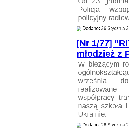
Od 23 grudnia
Policja wzb
policyjny radio
Dodano:
26 Stycznia 
[Nr 1/77] "R
młodzież z P
W bieżącym ro
ogólnokszta
września d
realizowane
współpracy tra
naszą szkoła i
Ukrainie.
Dodano:
26 Stycznia 