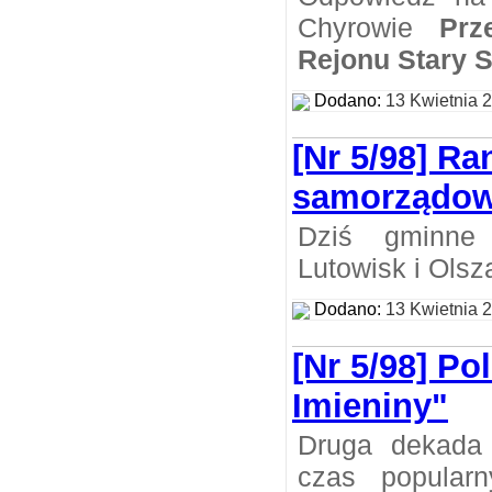
Chyrowie
Prz
Rejonu Stary 
Dodano:
13 Kwietnia 
[Nr 5/98] Ra
samorządo
Dziś gminne 
Lutowisk i Olsz
Dodano:
13 Kwietnia 
[Nr 5/98] Po
Imieniny"
Druga dekada 
czas popular