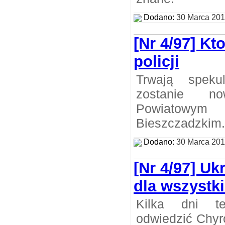
Dodano:
30 Marca 20
[Nr 4/97] K
policji
Trwają speku
zostanie n
Powiatowym 
Bieszczadzkim.
Dodano:
30 Marca 20
[Nr 4/97] Uk
dla wszystk
Kilka dni t
odwiedzić Chyr