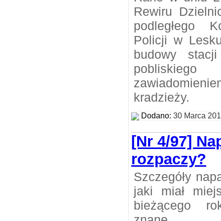
Rewiru Dzieln
podległego K
Policji w Lesku
budowy stacj
pobliski
zawiadomie
kradzieży.
Dodano:
30 Marca 20
[Nr 4/97] Na
rozpaczy?
Szczegóły nap
jaki miał mie
bieżącego ro
znane.