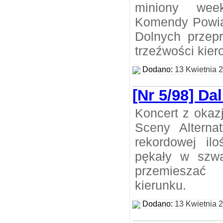
miniony week
Komendy Powiat
Dolnych przepr
trzeźwości kie
Dodano:
13 Kwietnia 
[Nr 5/98] Da
Koncert z okazj
Sceny Alterna
rekordowej ilo
pękały w szwa
przemiesza
kierunku.
Dodano:
13 Kwietnia 