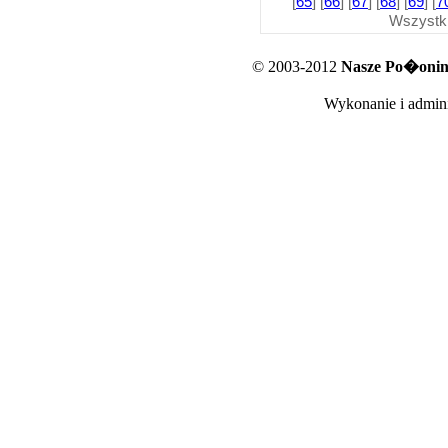
[
65
] [
66
] [
67
] [
68
] [
69
] [
7
Wszystk
© 2003-2012
Nasze Po�oniny
Wykonanie i admini