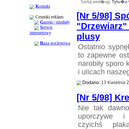
Sortuj wed�ug:
Tytu�u
K
ontakt
[Nr 5/98] Sp
Cenniki reklam
G
azeta / moduły
"Drzewiarz" 
S
erwis
internetowy
plusy
B
aza noclegowa
Ostatnio sypnę
to zapewne ost
narobiły sporo
i ulicach nasze
Dodano:
13 Kwietnia 
[Nr 5/98] Kr
Nie tak dawno
uporczywe i 
czyichś plak