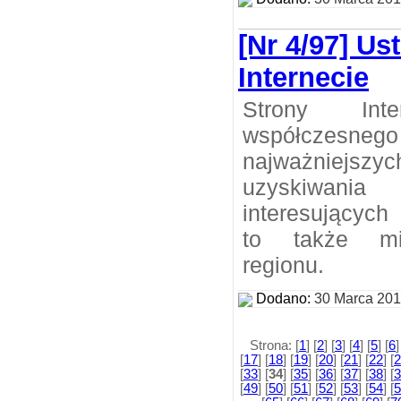
[Nr 4/97] Us
Internecie
Strony Int
współczesneg
najważnie
uzyskiwan
interesujących
to także mi
regionu.
Dodano:
30 Marca 20
Strona: [
1
] [
2
] [
3
] [
4
] [
5
] [
6
]
[
17
] [
18
] [
19
] [
20
] [
21
] [
22
] [
2
[
33
] [
34
] [
35
] [
36
] [
37
] [
38
] [
3
[
49
] [
50
] [
51
] [
52
] [
53
] [
54
] [
5