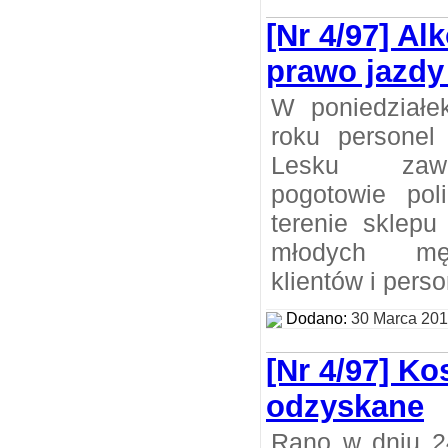
[Nr 4/97] Al
prawo jazdy 
W poniedziałe
roku personel
Lesku zawi
pogotowie po
terenie sklepu
młodych mę
klientów i perso
Dodano:
30 Marca 20
[Nr 4/97] K
odzyskane
Rano w dniu 2