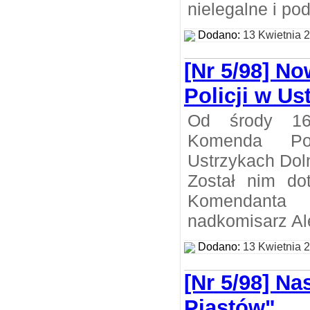
nielegalne i po
Dodano:
13 Kwietnia 
[Nr 5/98] N
Policji w U
Od środy 1
Komenda Po
Ustrzykach Dol
Został nim do
Komendan
nadkomisarz Al
Dodano:
13 Kwietnia 
[Nr 5/98] Na
Piastów"