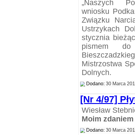
„Naszych Po
wniosku Podka
Związku Narci
Ustrzykach Do
stycznia bieżą
pismem do 
Bieszczadzkie
Mistrzostwa Sp
Dolnych.
Dodano:
30 Marca 20
[Nr 4/97] Pły
Wiesław Stebni
Moim zdaniem
Dodano:
30 Marca 20