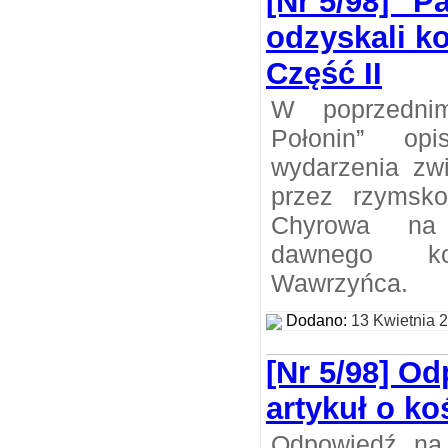
[Nr 5/98] "P
odzyskali k
Część II
W poprzedni
Połonin” opi
wydarzenia zw
przez rzymsko
Chyrowa na 
dawnego k
Wawrzyńca.
Dodano:
13 Kwietnia 
[Nr 5/98] O
artykuł o k
Odpowiedź na 