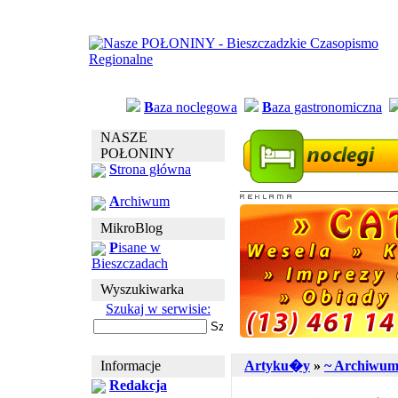
B
aza noclegowa
B
aza gastronomiczna
NASZE
POŁONINY
S
trona główna
A
rchiwum
MikroBlog
P
isane w
Bieszczadach
Wyszukiwarka
Szukaj w serwisie:
Informacje
Artyku�y
»
~ Archiwu
Redakcja