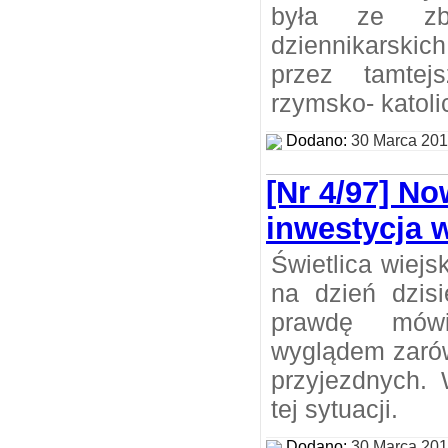
była ze zbi
dziennikarskic
przez tamtej
rzymsko- katoli
Dodano:
30 Marca 20
[Nr 4/97] N
inwestycja 
Świetlica wiej
na dzień dzisi
prawdę mów
wyglądem zarów
przyjezdnych. 
tej sytuacji.
Dodano:
30 Marca 20