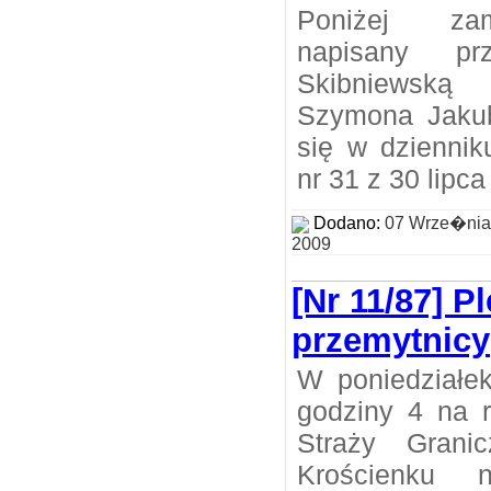
Poniżej zam
napisany p
Skibniewsk
Szymona Jakub
się w dziennik
nr 31 z 30 lipca
Dodano:
07 Wrze�nia
2009
[Nr 11/87] P
przemytnicy
W poniedziałek
godziny 4 na 
Straży Grani
Krościenku 