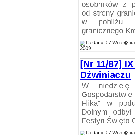
osobników z p
od strony grani
w pobliżu d
granicznego Kr
Dodano:
07 Wrze�nia
2009
[Nr 11/87] I
Dźwiniaczu
W niedzielę
Gospodarstwie
Flika” w podu
Dolnym odbył 
Festyn Święto 
Dodano:
07 Wrze�nia