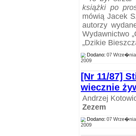
książki po pro
mówią Jacek Sz
autorzy wydane
Wydawnictwo „C
„Dzikie Bieszcz
Dodano:
07 Wrze�nia
2009
[Nr 11/87] S
wiecznie ży
Andrzej Kotowi
Zezem
Dodano:
07 Wrze�nia
2009