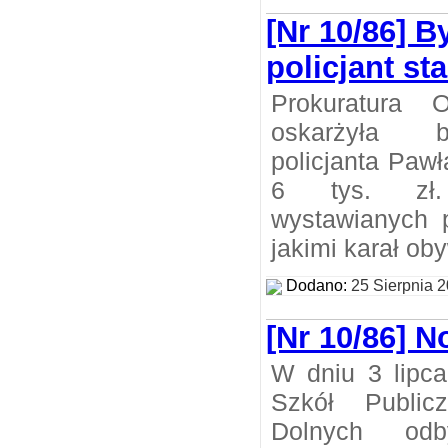
[Nr 10/86] B
policjant s
Prokuratura 
oskarżyła b
policjanta Paw
6 tys. zł.
wystawianych 
jakimi karał oby
Dodano:
25 Sierpnia 
[Nr 10/86] 
W dniu 3 lipc
Szkół Public
Dolnych od