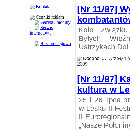
K
ontakt
[Nr 11/87] W
Cenniki reklam
kombatantó
G
azeta / moduły
S
erwis
Koło Związk
internetowy
Byłych Więźn
B
aza noclegowa
Ustrzykach Dol
Dodano:
07 Wrze�nia
2009
[Nr 11/87] K
kultura w L
25 i 26 lipca b
w Lesku II Fest
II Euroregiona
„Nasze Połoniny