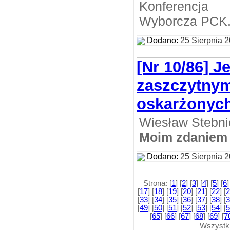
Konferencj
Wyborcza PCK
Dodano:
25 Sierpnia 
[Nr 10/86] J
zaszczytnym
oskarżonyc
Wiesław Stebni
Moim zdaniem
Dodano:
25 Sierpnia 
Strona: [
1
] [
2
] [
3
] [
4
] [
5
] [
6
]
[
17
] [
18
] [
19
] [
20
] [
21
] [
22
] [
2
[
33
] [
34
] [
35
] [
36
] [
37
] [
38
] [
3
[
49
] [
50
] [
51
] [
52
] [
53
] [
54
] [
5
[
65
] [
66
] [
67
] [
68
] [
69
] [
7
Wszystk