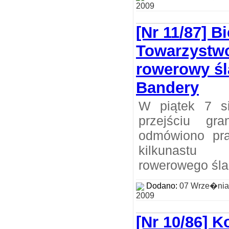
2009
[Nr 11/87] B
Towarzystwo
rowerowy ś
Bandery
W piątek 7 s
przejściu gr
odmówiono pr
kilkunastu 
rowerowego śla
Dodano:
07 Wrze�nia
2009
[Nr 10/86] Ko