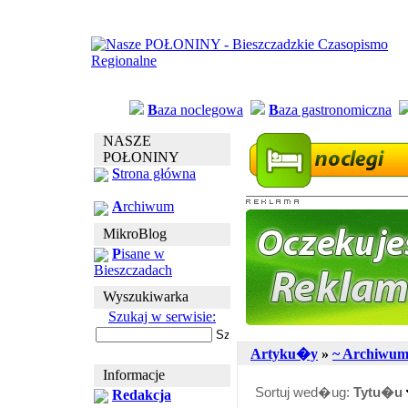
B
aza noclegowa
B
aza gastronomiczna
NASZE
POŁONINY
S
trona główna
A
rchiwum
MikroBlog
P
isane w
Bieszczadach
Wyszukiwarka
Szukaj w serwisie:
Artyku�y
»
~ Archiwu
Informacje
Sortuj wed�ug:
Tytu�u
Redakcja