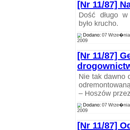
[Nr 11/87] N
Dość długo w
było krucho.
Dodano:
07 Wrze�nia
2009
[Nr 11/87] G
drogownict
Nie tak dawno 
odremontowaną
– Hoszów przez
Dodano:
07 Wrze�nia
2009
[Nr 11/87] 