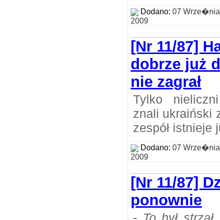
Dodano:
07 Wrze�nia
2009
[Nr 11/87] 
dobrze już d
nie zagrał
Tylko nielicz
znali ukraińsk
zespół istnieje j
Dodano:
07 Wrze�nia
2009
[Nr 11/87] D
ponownie
-
To był strzał