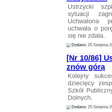
Ustrzycki sz
sytuacji zag
Uchwalona p
uchwała o porę
się nie zdała.
Dodano:
25 Sierpnia 
[Nr 10/86] U
znów górą
Kolejny sukce
dziecięcy zes
Szkół Publiczn
Dolnych.
Dodano:
25 Sierpnia 