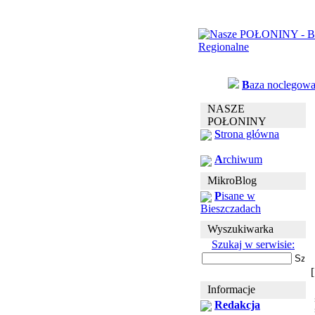
B
aza noclegow
NASZE
POŁONINY
S
trona główna
A
rchiwum
MikroBlog
P
isane w
Bieszczadach
Wyszukiwarka
Szukaj w serwisie:
Informacje
Redakcja