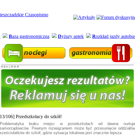
a
B
aza gastronomiczna
D
yżury aptek
R
ozkład jazdy autob
[13/106] Przedszkolacy do szkół!
Problematyka braku miejsc w przedszkolach od dawna nurtuj
samorządowców. Pewnym rozwiązaniem może być przesunięcie oddziałó
sześciolatków do szkół, gdzie sytuacja lokalowa jest znacznie lepsza.