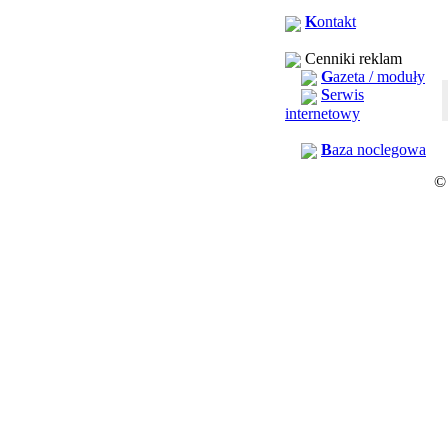
K
ontakt
Cenniki reklam
G
azeta / moduły
S
erwis
internetowy
B
aza noclegowa
©