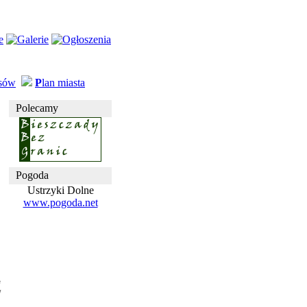
usów
P
lan miasta
Polecamy
Pogoda
Ustrzyki Dolne
www.pogoda.net
e
w