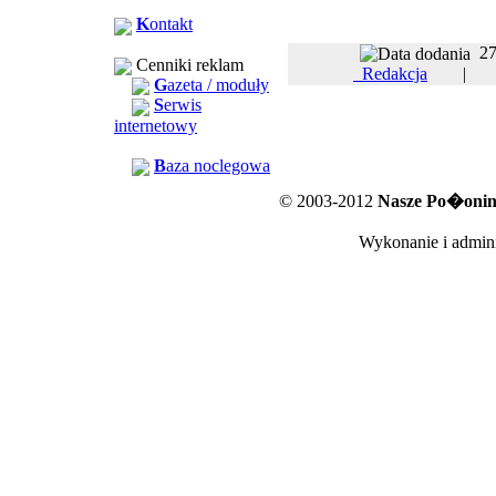
K
ontakt
27
Cenniki reklam
Redakcja
G
azeta / moduły
S
erwis
internetowy
B
aza noclegowa
© 2003-2012
Nasze Po�oniny
Wykonanie i admini