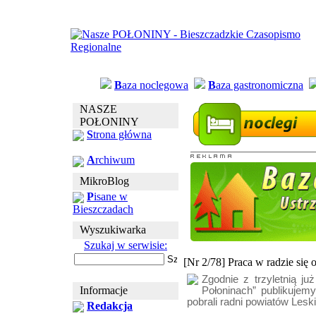
B
aza noclegowa
B
aza gastronomiczna
NASZE
POŁONINY
S
trona główna
A
rchiwum
MikroBlog
P
isane w
Bieszczadach
Wyszukiwarka
Szukaj w serwisie:
[Nr 2/78] Praca w radzie się 
Zgodnie z trzyletnią ju
Informacje
Połoninach” publikujem
pobrali radni powiatów Lesk
Redakcja