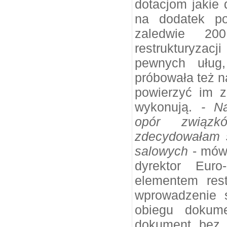
dotacjom jakie 
na dodatek po
zaledwie 20
restrukturyzac
pewnych uług,
próbowała też n
powierzyć im z
wykonują.
- N
opór związk
zdecydowałam s
salowych
- mówi
dyrektor Euro
elementem rest
wprowadzenie 
obiegu dokume
dokument bez l