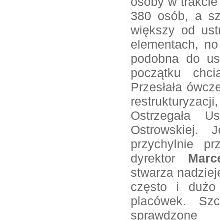
osoby w trakcie 
380 osób, a sz
większy od ust
elementach, no 
podobna do ust
początku chci
Przesłała ówcze
restrukturyza
Ostrzegała Us
Ostrowskiej. 
przychylnie p
dyrektor
Marc
stwarza nadziej
często i dużo
placówek. Sz
sprawdzone