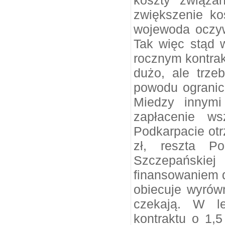
koszty związa
zwiększenie ko
wojewoda oczyw
Tak więc stąd w
rocznym kontrakc
dużo, ale trze
powodu ogranic
Miedzy innymi
zapłacenie ws
Podkarpacie ot
zł, reszta Po
Szczepańskiej
finansowaniem dz
obiecuje wyrówn
czekają. W le
kontraktu o 1,5