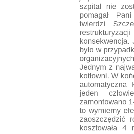
szpital nie zos
pomagał Pani
twierdzi Szcz
restruktury
konsekwencja. J
było w przypadk
organizacyjny
Jednym z najwa
kotłowni. W ko
automatyczna k
jeden człowi
zamontowano 14
to wymierny efe
zaoszczędzić r
kosztowała 4 m