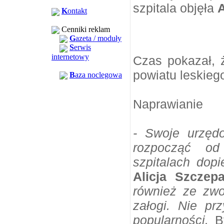
szpitala objęła
A
K
ontakt
Cenniki reklam
G
azeta / moduły
S
erwis
internetowy
Czas pokazał, 
powiatu leskieg
B
aza noclegowa
Naprawianie
- Swoje urzęd
rozpocząć od 
szpitalach dopi
Alicja Szczep
również ze zwo
załogi. Nie pr
popularności.
By