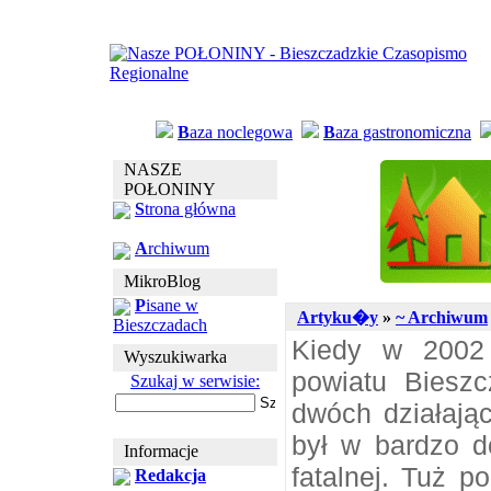
B
aza noclegowa
B
aza gastronomiczna
NASZE
POŁONINY
S
trona główna
A
rchiwum
MikroBlog
P
isane w
Artyku�y
»
~ Archiwum
Bieszczadach
Kiedy w 2002 
Wyszukiwarka
powiatu Bieszc
Szukaj w serwisie:
dwóch działając
był w bardzo do
Informacje
fatalnej. Tuż p
Redakcja