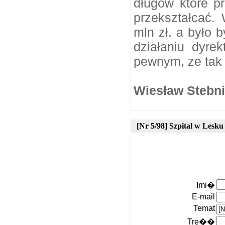
długów które pr
przekształcać.
mln zł. a było 
działaniu dyre
pewnym, ze tak 
Wiesław Stebni
[Nr 5/98] Szpital w Lesku
Imi�
E-mail
Temat
Tre��