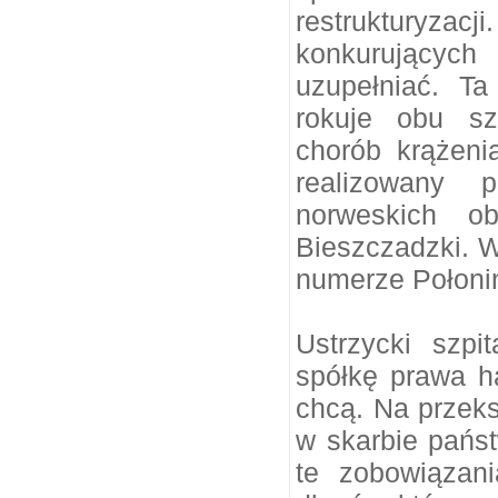
restrukturyzacji
konkurujących
uzupełniać. T
rokuje obu szp
chorób krążeni
realizowany 
norweskich o
Bieszczadzki. 
numerze Połoni
Ustrzycki szpi
spółkę prawa h
chcą. Na przeks
w skarbie państ
te zobowiązan