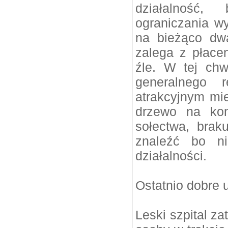
działalność,
ograniczania w
na bieżąco dw
zalega z płace
źle. W tej chw
generalnego 
atrakcyjnym mie
drzewo na kon
sołectwa, braku
znaleźć bo n
działalności.
Ostatnio dobre 
Leski szpital za