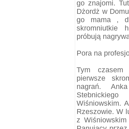
go znajomi. Tu
Dżordż w Domu K
go mama , dys
skromniutkie 
próbują nagryw
Pora na profesj
Tym czasem 
pierwsze skro
nagrań. Ank
Stebnickieg
Wiśniowskim. A
Rzeszowie. W lu
z Wiśniowskim
Panujący przez 