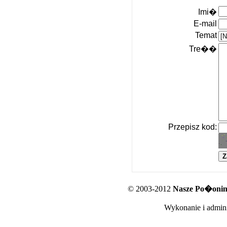
Imi�
E-mail
Temat
Tre��
Przepisz kod:
© 2003-2012
Nasze Po�oniny
Wykonanie i admini