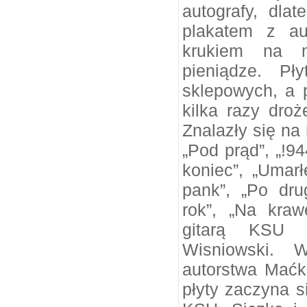
autografy, dlat
plakatem z au
krukiem na 
pieniądze. Pł
sklepowych, a 
kilka razy droż
Znalazły się na 
„Pod prąd”, „!94
koniec”, „Umarł
pank”, „Po drug
rok”, „Na kra
gitarą KSU w
Wisniowski. W
autorstwa Maćk
płyty zaczyna 