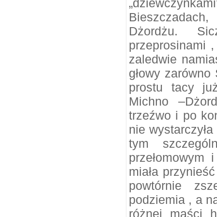
„dziewczynkami”
Bieszczadach,
Dżordżu. Si
przeprosinami , 
zaledwie namia
głowy zarówno S
prostu tacy j
Michno –Dżord
trzeźwo i po ko
nie wystarczyła
tym szczegól
przełomowym i
miała przynieść
powtórnie zsz
podziemia , a n
różnej maści h