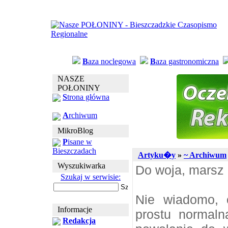
B
aza noclegowa
B
aza gastronomiczna
NASZE
POŁONINY
S
trona główna
A
rchiwum
MikroBlog
P
isane w
Bieszczadach
Artyku�y
»
~ Archiwum
Wyszukiwarka
Do woja, marsz 
Szukaj w serwisie:
Nie wiadomo, 
Informacje
prostu normaln
Redakcja