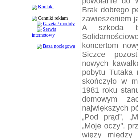
powołanie do w
K
ontakt
Brak dobrego pe
zawieszeniem ja
Cenniki reklam
G
azeta / moduły
A szkoda b
S
erwis
Solidarnościo
internetowy
koncertom now
B
aza noclegowa
Siczce pozos
nowych kawałk
pobytu Tutaka 
skończyło w m
1981 roku stan
domowym zac
największych pó
„Pod prąd”, „Ma
„Moje oczy”. pr
więzy między 