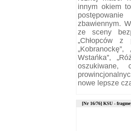
innym okiem to
postępowani
zbawiennym. Wi
ze sceny bezp
„Chłopców z p
„Kobranockę”,
Wstańka”, „Ró
oszukiwane, 
prowincjonalny
nowe lepsze cz
[Nr 16/76] KSU - fragmen