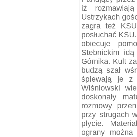
iż rozmawiaj
Ustrzykach gośc
zagra też KSU.
posłuchać KSU. 
obiecuje pom
Stebnickim id
Górnika. Kult z
budzą szał wśr
śpiewają je z
Wiśniowski wie
doskonały mat
rozmowy przen
przy strugach w
płycie. Materi
ograny można 