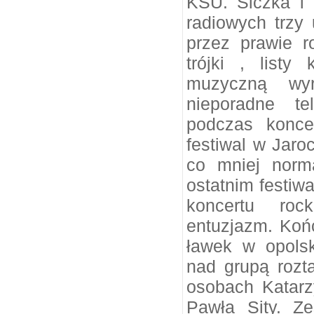
KSU. Siczka i 
radiowych trzy 
przez prawie r
trójki , list
muzyczną wyr
nieporadne t
podczas konce
festiwal w Jaro
co mniej norm
ostatnim festi
koncertu roc
entuzjazm. Koń
ławek w opolsk
nad grupą roz
osobach Katarz
Pawła Sity. Z