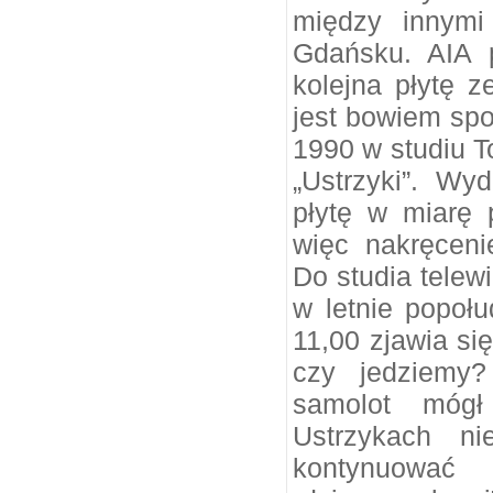
między innymi
Gdańsku. AIA 
kolejna płytę z
jest bowiem spo
1990 w studiu T
„Ustrzyki”. W
płytę w miarę p
więc nakręceni
Do studia tele
w letnie popołu
11,00 zjawia si
czy jedziemy?
samolot mógł
Ustrzykach ni
kontynuow