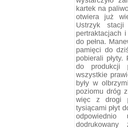
wystarczyło za
kartek na paliw
otwiera już wi
Ustrzyk stacj
pertraktacjach i
do pełna. Mane
pamięci do dz
pobierali płyty.
do produkcji 
wszystkie prawi
były w olbrzym
poziomu dróg z
więc z drogi
tysiącami płyt d
odpowiednio
dodrukowany z