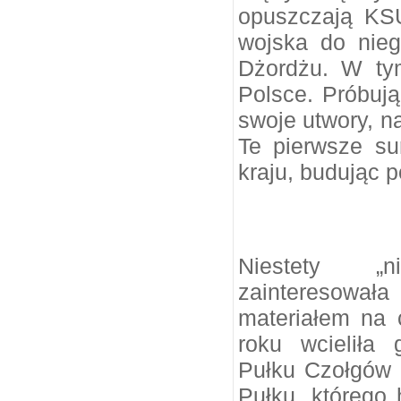
opuszczają KS
wojska do nie
Dżordżu. W tym
Polsce. Próbuj
swoje utwory, n
Te pierwsze su
kraju, budując p
Niestety „n
zainteresowa
materiałem na 
roku wcieliła
Pułku Czołgów 
Pułku, którego 