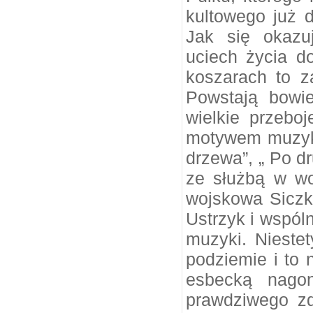
kultowego już dz
Jak się okazuj
uciech życia d
koszarach to z
Powstają bowi
wielkie przebo
motywem muzyki 
drzewa”, „ Po dr
ze służbą w wo
wojskowa Siczk
Ustrzyk i wspól
muzyki. Nieste
podziemie i to 
esbecką nago
prawdziwego zd