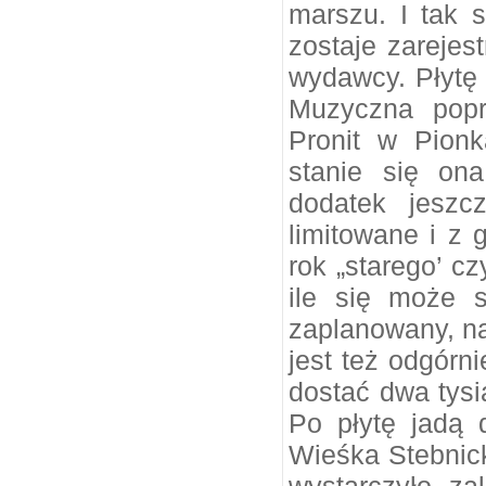
marszu. I tak s
zostaje zarejes
wydawcy. Płytę
Muzyczna popr
Pronit w Pion
stanie się on
dodatek jeszc
limitowane i z 
rok „starego’ c
ile się może s
zaplanowany, n
jest też odgórni
dostać dwa tysi
Po płytę jadą
Wieśka Stebnic