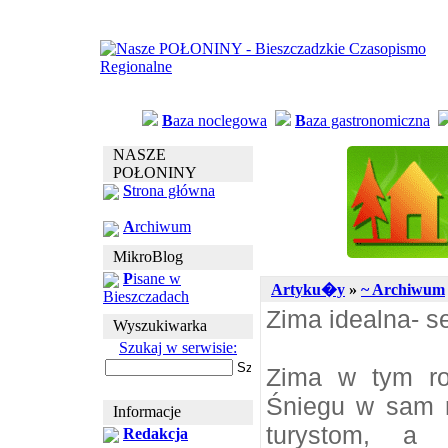
B
aza noclegowa
B
aza gastronomiczna
NASZE
POŁONINY
S
trona główna
A
rchiwum
MikroBlog
P
isane w
Artyku�y
»
~ Archiwum
Bieszczadach
Zima idealna- se
Wyszukiwarka
Szukaj w serwisie:
Zima w tym ro
Śniegu w sam ra
Informacje
turystom, a 
Redakcja