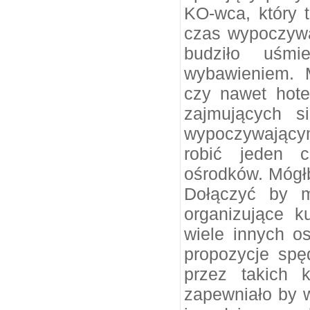
KO-wca, który 
czas wypoczywa
budziło uśm
wybawieniem. M
czy nawet hote
zajmujących s
wypoczywający
robić jeden c
ośrodków. Mógłb
Dołączyć by m
organizujące k
wiele innych o
propozycje spę
przez takich 
zapewniało by 