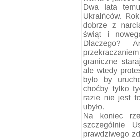
Dwa lata temu
Ukraińców. Rok
dobrze z narci
świąt i nowego
Dlaczego? 
przekraczani
graniczne stara
ale wtedy prote
było by uruch
choćby tylko ty
razie nie jest 
ubyło.
Na koniec rze
szczególnie U
prawdziwego zd