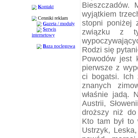
Bieszczadów. 
K
ontakt
wyjątkiem trzec
Cenniki reklam
stopni poniżej
G
azeta / moduły
S
erwis
związku z t
internetowy
wypoczywającyc
B
aza noclegowa
Rodzi się pytan
Powodów jest k
pierwsze z wyp
ci bogatsi. Ich
znanych zimow
właśnie jadą. 
Austrii, Słowen
droższy niż do 
Kto tam był to
Ustrzyk, Leska