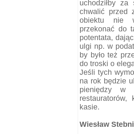
uchodziłby za
chwalić przed 
obiektu nie 
przekonać do ta
potentata, dają
ulgi np. w pod
by było też pr
do troski o ele
Jeśli tych wymo
na rok będzie 
pieniędzy w p
restauratorów
kasie.
Wiesław Stebni