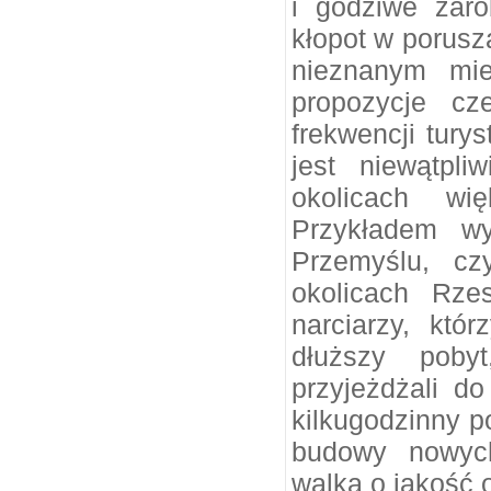
i godziwe zaro
kłopot w porusz
nieznanym mie
propozycje cz
frekwencji tury
jest niewątpl
okolicach wi
Przykładem wy
Przemyślu, cz
okolicach Rze
narciarzy, któ
dłuższy pobyt
przyjeżdżali d
kilkugodzinny po
budowy nowych
walka o jakość o