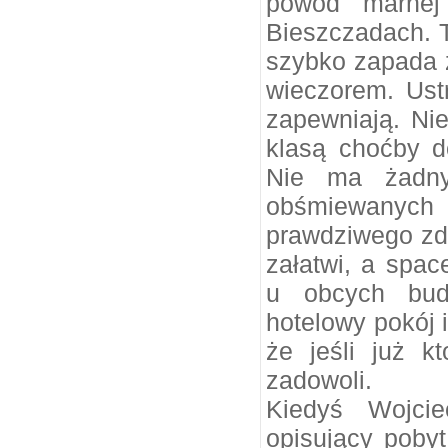
powód marnej 
Bieszczadach. T
szybko zapada z
wieczorem. Ustr
zapewniają. Nie
klasą choćby d
Nie ma żadny
obśmiewanych 
prawdziwego zda
załatwi, a spac
u obcych bud
hotelowy pokój i
że jeśli już k
zadowoli.
Kiedyś Wojcie
opisujący poby