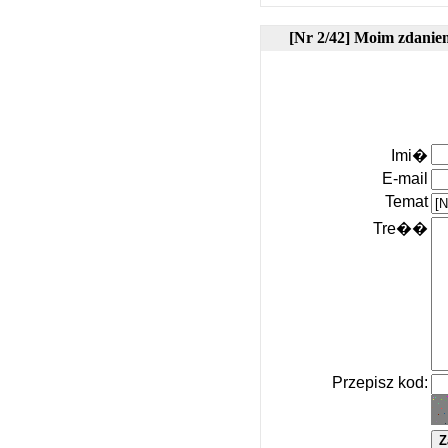
[Nr 2/42] Moim zdanie
Imi�
E-mail
Temat
Tre��
Przepisz kod: