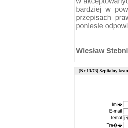
w akceptowanyc
bardziej w po
przepisach pra
poniesie odpowi
Wiesław Stebni
[Nr 13/73] Szpitalny kr
Imi�
E-mail
Temat
Tre��