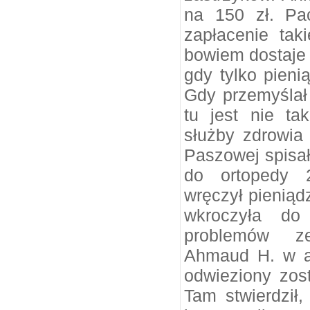
na 150 zł. Pac
zapłacenie tak
bowiem dostaje 
gdy tylko pieni
Gdy przemyślał
tu jest nie ta
służby zdrowia
Paszowej spisał
do ortopedy 2
wręczył pieniądz
wkroczyła do
problemów ze
Ahmaud H. w as
odwieziony zost
Tam stwierdził,