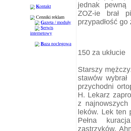
jednak pewną 
K
ontakt
ZOZ-ie brał p
Cenniki reklam
przypadłość go 
G
azeta / moduły
S
erwis
internetowy
B
aza noclegowa
150 za ukłucie
Starszy mężczy
stawów wybrał 
przychodni ort
H. Lekarz zapr
z najnowszych 
leków. Lek ten 
Pełna kuracj
zastrzyków. Ah