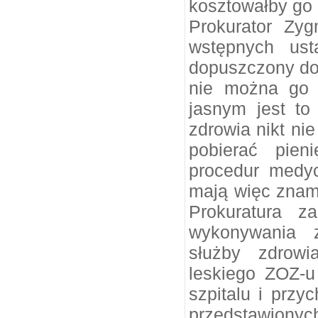
kosztowałby go 
Prokurator Zyg
wstępnych ust
dopuszczony do 
nie można go 
jasnym jest to
zdrowia nikt ni
pobierać pien
procedur medyc
mają więc znami
Prokuratura z
wykonywania 
służby zdrowi
leskiego ZOZ-
szpitalu i przy
przedstawiony