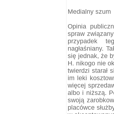
Medialny szum
Opinia publicz
spraw związany
przypadek te
nagłaśniany. Ta
się jednak, że 
H. nikogo nie o
twierdzi starał
im leki koszto
więcej sprzedaw
albo i niższą. P
swoją zarobkową
placówce służby 