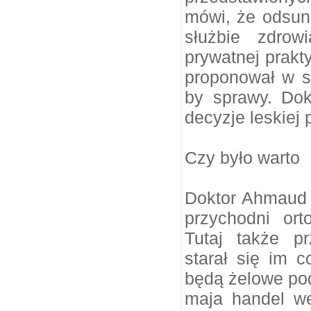
mówi, że odsuni
służbie zdrow
prywatnej prakty
proponował w s
by sprawy. Dok
decyzje leskiej 
Czy było warto
Doktor Ahmaud H
przychodni or
Tutaj także p
starał się im 
będą żelowe pod
maja handel we