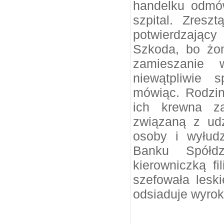
handelku odmów
szpital. Zresz
potwierdzając
Szkoda, bo żo
zamieszanie 
niewątpliwie 
mówiąc. Rodzi
ich krewna z
związaną z ud
osoby i wyłud
Banku Spółd
kierowniczką fi
szefowała lesk
odsiaduje wyrok