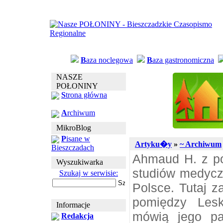
B
aza noclegowa
B
aza gastronomiczna
NASZE
POŁONINY
S
trona główna
A
rchiwum
MikroBlog
P
isane w
Artyku�y
»
~ Archiwum
Bieszczadach
Ahmaud H. z po
Wyszukiwarka
studiów medycz
Szukaj w serwisie:
Polsce. Tutaj z
pomiędzy Lesk
Informacje
mówią jego pa
Redakcja