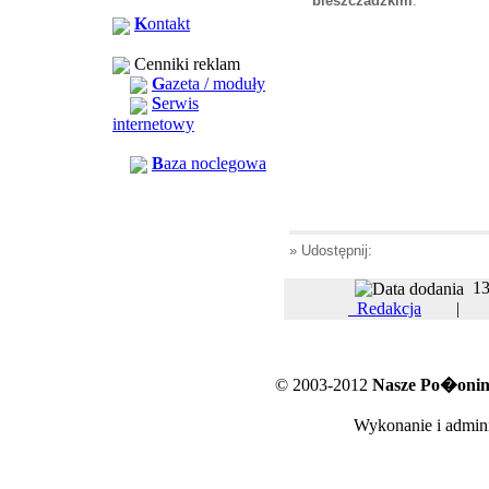
bieszczadzkim
.
K
ontakt
Cenniki reklam
G
azeta / moduły
S
erwis
internetowy
B
aza noclegowa
» Udostępnij:
13
Redakcja
© 2003-2012
Nasze Po�oniny
Wykonanie i admini