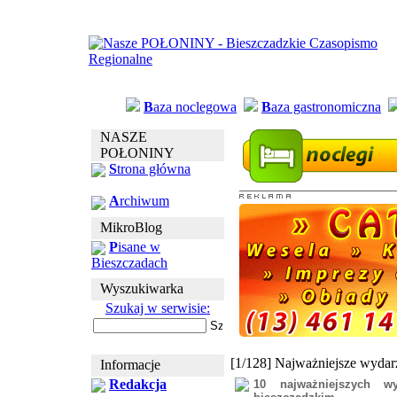
B
aza noclegowa
B
aza gastronomiczna
NASZE
POŁONINY
S
trona główna
A
rchiwum
MikroBlog
P
isane w
Bieszczadach
Wyszukiwarka
Szukaj w serwisie:
[1/128] Najważniejsze wydar
Informacje
Redakcja
10 najważniejszych w