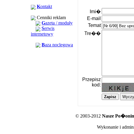
K
ontakt
Imi�
Cenniki reklam
E-mail
G
azeta / moduły
Temat
S
erwis
Tre��
internetowy
B
aza noclegowa
Przepisz
kod:
© 2003-2012
Nasze Po�oniny
Wykonanie i admini