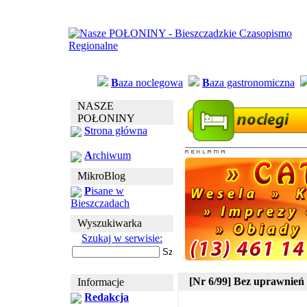
B
aza noclegowa
B
aza gastronomiczna
NASZE
POŁONINY
S
trona główna
A
rchiwum
MikroBlog
P
isane w
Bieszczadach
Wyszukiwarka
Szukaj w serwisie:
[Nr 6/99] Bez uprawnień
Informacje
Redakcja