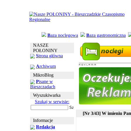
B
aza noclegowa
B
aza gastronomiczna
NASZE
POŁONINY
S
trona główna
A
rchiwum
MikroBlog
P
isane w
Bieszczadach
Wyszukiwarka
Szukaj w serwisie:
[Nr 3/43] W imieniu Pa
Informacje
Redakcja