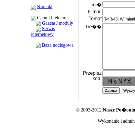
Imi�
K
ontakt
E-mail
Cenniki reklam
Temat
G
azeta / moduły
Tre��
S
erwis
internetowy
B
aza noclegowa
Przepisz
kod:
© 2003-2012
Nasze Po�oniny
Wykonanie i admini