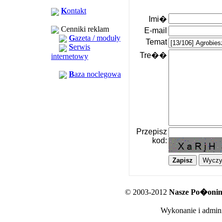
K
ontakt
Imi�
Cenniki reklam
E-mail
G
azeta / moduły
Temat
S
erwis
Tre��
internetowy
B
aza noclegowa
Przepisz
kod:
© 2003-2012
Nasze Po�oniny
Wykonanie i admini