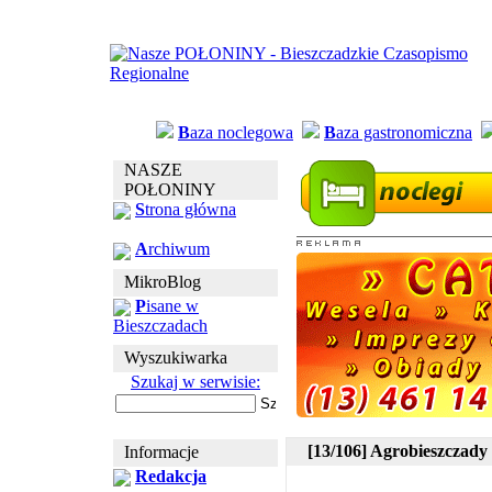
B
aza noclegowa
B
aza gastronomiczna
NASZE
POŁONINY
S
trona główna
A
rchiwum
MikroBlog
P
isane w
Bieszczadach
Wyszukiwarka
Szukaj w serwisie:
[13/106] Agrobieszczady
Informacje
Redakcja