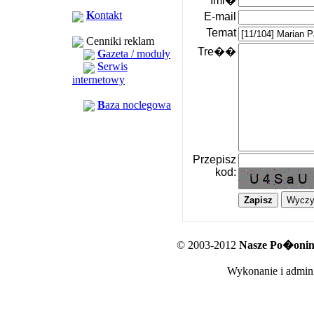
Imi�
K
ontakt
E-mail
Temat
Cenniki reklam
Tre��
G
azeta / moduły
S
erwis
internetowy
B
aza noclegowa
Przepisz
kod:
© 2003-2012
Nasze Po�oniny
Wykonanie i admini