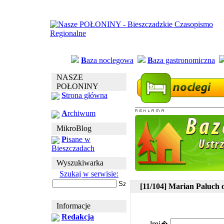
B
aza noclegowa
B
aza gastronomiczna
NASZE
POŁONINY
S
trona główna
A
rchiwum
MikroBlog
P
isane w
Bieszczadach
Wyszukiwarka
Szukaj w serwisie:
[11/104] Marian Paluch
Informacje
Redakcja