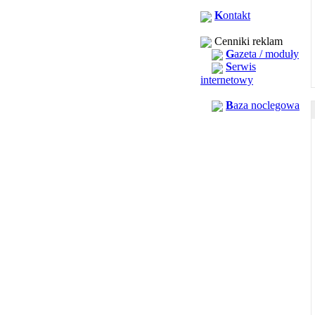
K
ontakt
Cenniki reklam
G
azeta / moduły
S
erwis
internetowy
B
aza noclegowa