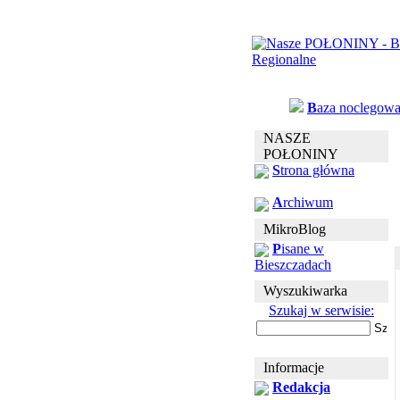
B
aza noclegow
NASZE
POŁONINY
S
trona główna
A
rchiwum
MikroBlog
P
isane w
Bieszczadach
Wyszukiwarka
Szukaj w serwisie:
Informacje
Redakcja