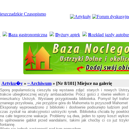
a
B
aza gastronomiczna
D
yżury aptek
R
ozkład jazdy autob
Artyku�y
»
~ Archiwum
» [Nr 8/101] Miejsce na galerię
Sporą popularnością cieszyła się wystawa zdjęć starych i nowych Ustr
trakcie ubiegłorocznej wizyty ambasadorów. Prócz gości z równie wielkim z
mieszkańcy Ustrzyk. Wystawę przygotowała biblioteka. Pomysł był trafio
znanego przysłowia, „nie przyjdzie góra do Mahometa to przyszedł Mahomet 
Eksponaty wyprowadzono z biblioteki i dosłownie podsunięto ludziom pod
czas zyskał na atrakcyjności ustrzycki rynek. Biblioteka chciała by powtó
na całe tegoroczne wakacje. Problemy są dwa, jeden to spory koszt wykonan
to upilnowanie gablot przed wandalami, takimi jak choćby ci co już trzykr
fontannę.
Warto się jednak zastanowić nad tym pomysłem.