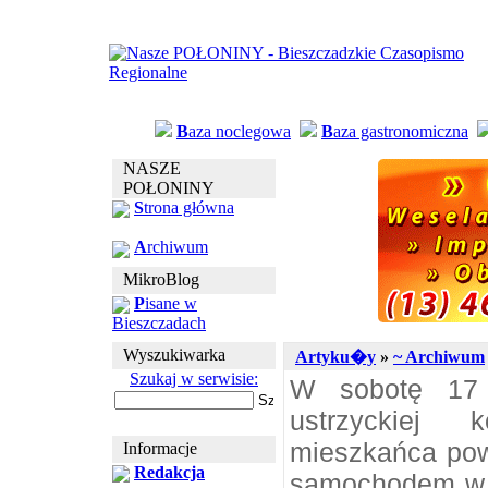
B
aza noclegowa
B
aza gastronomiczna
NASZE
POŁONINY
S
trona główna
A
rchiwum
MikroBlog
P
isane w
Bieszczadach
Wyszukiwarka
Artyku�y
»
~ Archiwum
Szukaj w serwisie:
W sobotę 17 k
ustrzyckiej 
mieszkańca powi
Informacje
Redakcja
samochodem w s