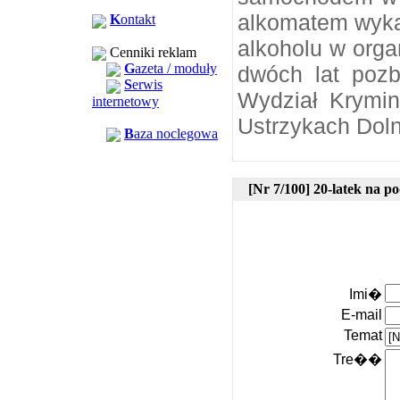
alkomatem wyka
K
ontakt
alkoholu w orga
Cenniki reklam
G
azeta / moduły
dwóch lat pozb
S
erwis
Wydział Krymin
internetowy
Ustrzykach Dol
B
aza noclegowa
[Nr 7/100] 20-latek na 
Imi�
E-mail
Temat
Tre��