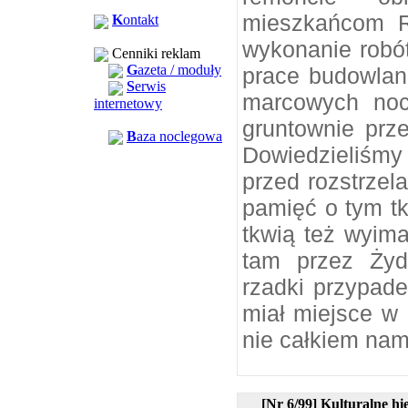
mieszkańcom Ro
K
ontakt
wykonanie robót
Cenniki reklam
G
azeta / moduły
prace budowlan
S
erwis
marcowych noc
internetowy
gruntownie prze
B
aza noclegowa
Dowiedzieliśmy
przed rozstrze
pamięć o tym t
tkwią też wyim
tam przez Żyd
rzadki przypade
miał miejsce w
nie całkiem nam
[Nr 6/99] Kulturalne hi