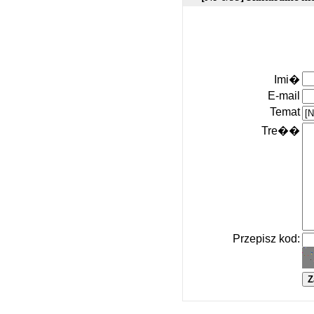
Imi�
E-mail
Temat
Tre��
Przepisz kod: