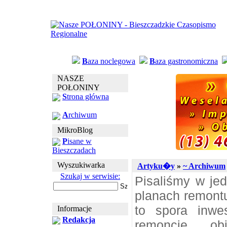
B
aza noclegowa
B
aza gastronomiczna
NASZE
POŁONINY
S
trona główna
A
rchiwum
MikroBlog
P
isane w
Bieszczadach
Wyszukiwarka
Artyku�y
»
~ Archiwum
Szukaj w serwisie:
Pisaliśmy w je
planach remontu
to spora inwe
Informacje
Redakcja
remoncie ob