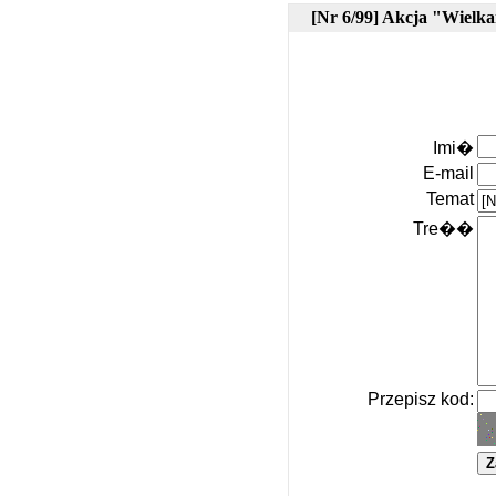
[Nr 6/99] Akcja "Wielk
Imi�
E-mail
Temat
Tre��
Przepisz kod: