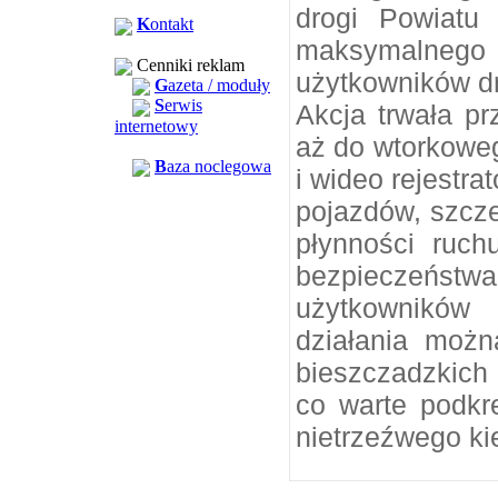
drogi Powiatu
K
ontakt
maksymalnego
Cenniki reklam
użytkowników d
G
azeta / moduły
S
erwis
Akcja trwała p
internetowy
aż do wtorkowe
B
aza noclegowa
i wideo rejestra
pojazdów, szcz
płynności ruch
bezpieczeńs
użytkowników
działania możn
bieszczadzkich
co warte podkr
nietrzeźwego ki