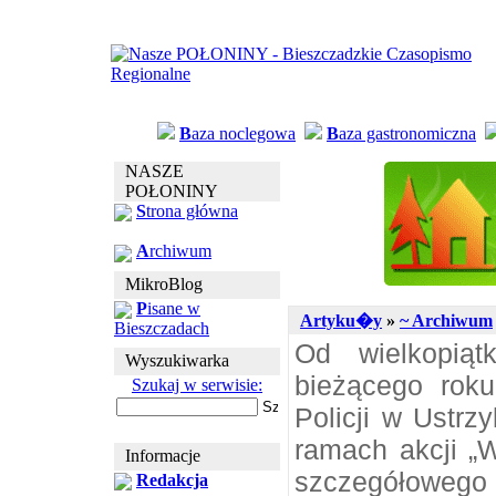
B
aza noclegowa
B
aza gastronomiczna
NASZE
POŁONINY
S
trona główna
A
rchiwum
MikroBlog
P
isane w
Artyku�y
»
~ Archiwum
Bieszczadach
Od wielkopiąt
Wyszukiwarka
bieżącego rok
Szukaj w serwisie:
Policji w Ustrz
ramach akcji „
Informacje
szczegółowego
Redakcja