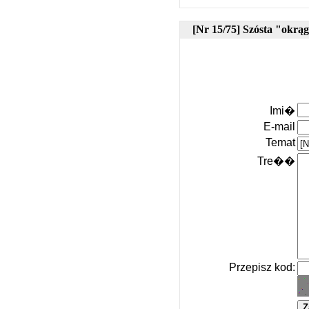
[Nr 15/75] Szósta "okrąg
Imi�
E-mail
Temat
Tre��
Przepisz kod: