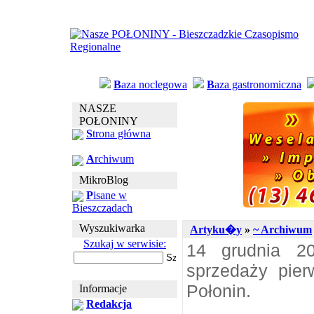
B
aza noclegowa
B
aza gastronomiczna
NASZE
POŁONINY
S
trona główna
A
rchiwum
MikroBlog
P
isane w
Bieszczadach
Wyszukiwarka
Artyku�y
»
~ Archiwum
Szukaj w serwisie:
14 grudnia 2
sprzedaży pier
Połonin.
Informacje
Redakcja