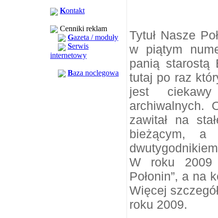
K
ontakt
Cenniki reklam
Tytuł Nasze Poł
G
azeta / moduły
S
erwis
w piątym nume
internetowy
panią starostą
B
aza noclegowa
tutaj po raz któ
jest cieka
archiwalnych.
zawitał na st
bieżącym, a
dwutygodnikiem.
W roku 2009 p
Połonin”, a na 
Więcej szczegó
roku 2009.