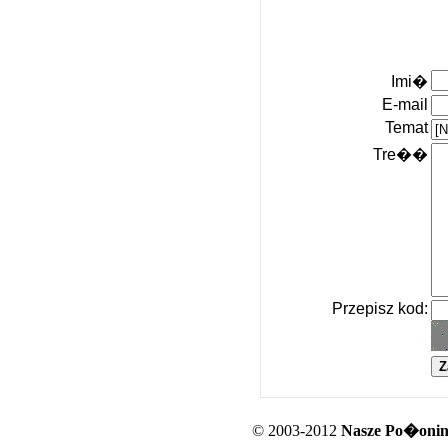
Imi�
E-mail
Temat
Tre��
Przepisz kod:
© 2003-2012
Nasze Po�oniny