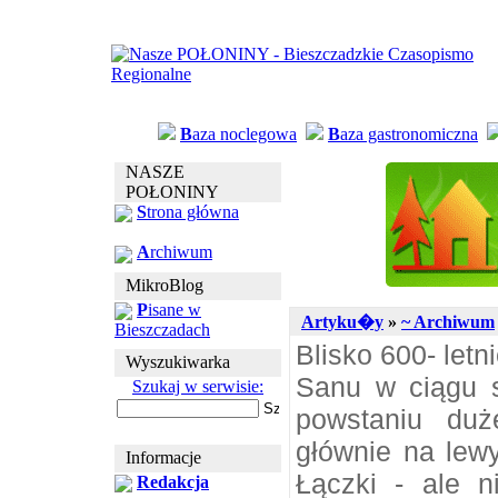
B
aza noclegowa
B
aza gastronomiczna
NASZE
POŁONINY
S
trona główna
A
rchiwum
MikroBlog
P
isane w
Artyku�y
»
~ Archiwum
Bieszczadach
Blisko 600- let
Wyszukiwarka
Sanu w ciągu s
Szukaj w serwisie:
powstaniu duże
głównie na lew
Informacje
Łączki - ale n
Redakcja