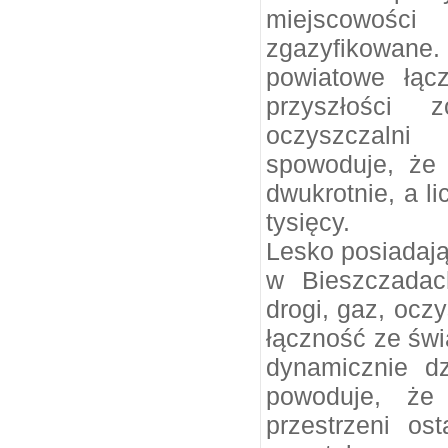
miejscowości
zgazyfikowane
powiatowe łąc
przyszłości 
oczyszczalni
spowoduje, że 
dwukrotnie, a l
tysięcy.
Lesko posiadając
w Bieszczadac
drogi, gaz, ocz
łączność ze świ
dynamicznie dz
powoduje, że
przestrzeni os