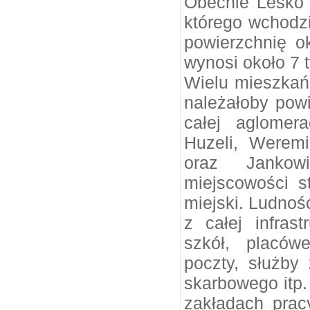
Obecnie Lesko j
którego wchodz
powierzchnię o
wynosi około 7 t
Wielu mieszkań
należałoby pow
całej aglomera
Huzeli, Weremi
oraz Jankow
miejscowości s
miejski. Ludność
z całej infrast
szkół, placów
poczty, służby 
skarbowego itp.
zakładach prac