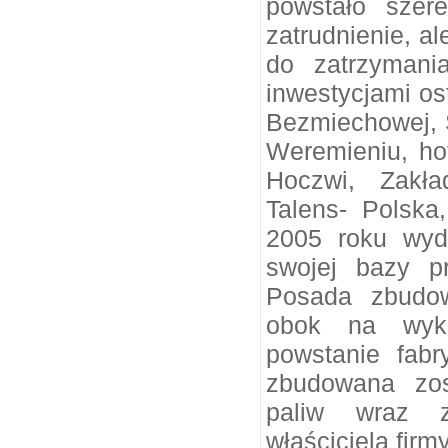
powstało szere
zatrudnienie, al
do zatrzymania
inwestycjami os
Bezmiechowej, 
Weremieniu, ho
Hoczwi, Zakła
Talens- Polsk
2005 roku wyd
swojej bazy p
Posada zbudow
obok na wyku
powstanie fab
zbudowana zos
paliw wraz z 
właściciela fir