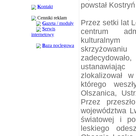
powstał Kostryń
K
ontakt
Cenniki reklam
Przez setki lat 
G
azeta / moduły
S
erwis
centrum adm
internetowy
kulturalnym
B
aza noclegowa
skrzyżowaniu
zadecydowało, 
ustanawiając
zlokalizował 
którego weszł
Olszanica, Ust
Przez przeszł
województwa Lw
światowej i p
leskiego odes