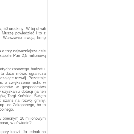
, 50 urodziny. W tej chwili
 Muszę powiedzieć i to z
w Warszawie swoją firmę
 o trzy najważniejsze cele
zapełni Pan 2,5 milionową
dotychczasowego budżetu.
o tu dużo mówić ogranicza
iczające rozwój. Pozostaje
ać o zwiększenie ruchu w
 domów w gospodarstwa
uzyskaniu dotacji na ten
ów, Targi Końskie, Święto
z szans na rozwój gminy.
 np. do Zakopanego, bo to
pólnego.
rzy obecnym 10 milionowym
 pasa, w oświacie?
spory koszt. Ja jednak na