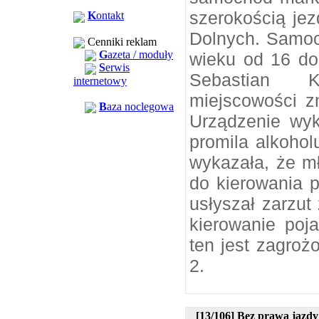
szerokością jez
K
ontakt
Dolnych. Samoc
Cenniki reklam
G
azeta / moduły
wieku od 16 do 
S
erwis
Sebastian K
internetowy
miejscowości zn
B
aza noclegowa
Urządzenie wyk
promila alkoho
wykazała, że m
do kierowania p
usłyszał zarzut
kierowanie poj
ten jest zagroż
2.
[13/106] Bez prawa jazdy