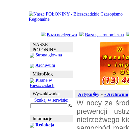
B
aza noclegowa
B
aza gastronomiczna
NASZE
POŁONINY
S
trona główna
A
rchiwum
MikroBlog
P
isane w
Bieszczadach
Wyszukiwarka
Artyku�y
»
~ Archiwum
Szukaj w serwisie:
W nocy ze środy
prewencji ustr
nietrzeźwego ki
Informacje
Redakcja
samochód marki 