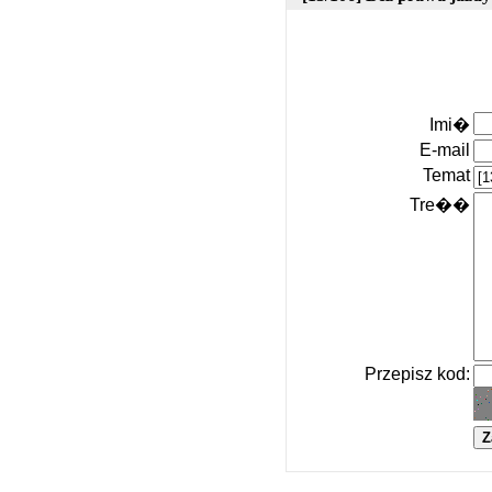
Imi�
E-mail
Temat
Tre��
Przepisz kod: