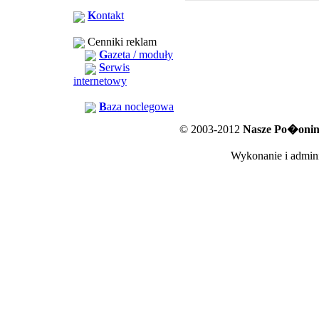
K
ontakt
Cenniki reklam
G
azeta / moduły
S
erwis
internetowy
B
aza noclegowa
© 2003-2012
Nasze Po�oniny
Wykonanie i admini