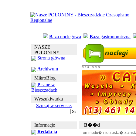
B
aza noclegowa
B
aza gastronomiczna
NASZE
POŁONINY
S
trona główna
A
rchiwum
MikroBlog
P
isane w
Bieszczadach
Wyszukiwarka
Szukaj w serwisie:
Informacje
B��d
Redakcja
Ten modu� nie zosta� zainst