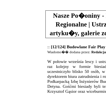
Nasze Po�oniny - 
Regionalne | Ustr
artyku�y, galerie 
::
[12/124] Budowlane Fair Pla
Wiadomo�� dodana przez:
Redakcja
W połowie września lescy i ustr
raz kolejny w formie biesi
uczestniczyło blisko 50 osób, w
dyrektorem biura zatrudnienia i 
Podkarpacką Izbę Inżynierów Bud
Detyna. Gośćmi biesiady byli te
Krzysztof Gąsior oraz wiceburmis