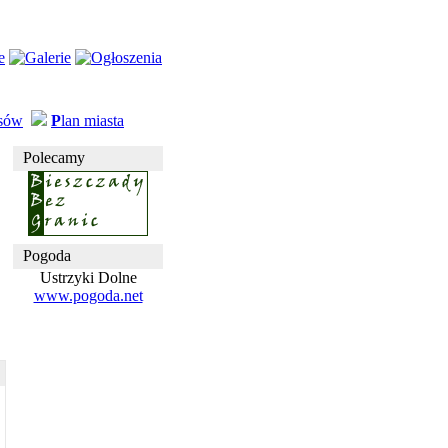
usów
P
lan miasta
Polecamy
Pogoda
Ustrzyki Dolne
www.pogoda.net