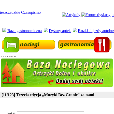
a
B
aza gastronomiczna
D
yżury aptek
R
ozkład jazdy autob
[11/123] Trzecia edycja „Muzyki Bez Granic” za nami