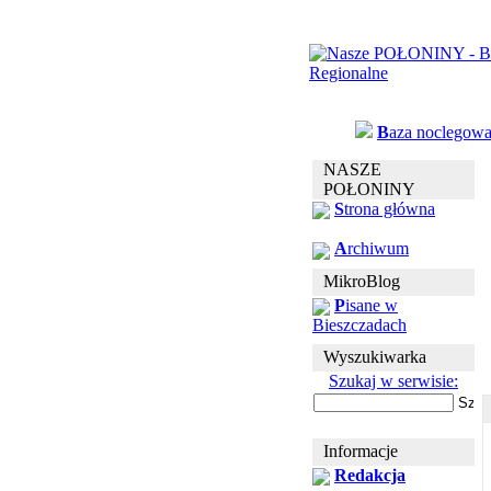
B
aza noclegow
NASZE
POŁONINY
S
trona główna
A
rchiwum
MikroBlog
P
isane w
Bieszczadach
Wyszukiwarka
Szukaj w serwisie:
Informacje
Redakcja