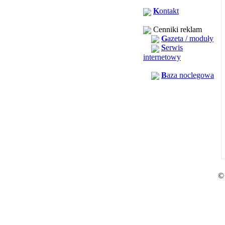
K
ontakt
Cenniki reklam
G
azeta / moduły
S
erwis
internetowy
B
aza noclegowa
©