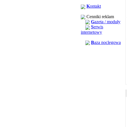
K
ontakt
Cenniki reklam
G
azeta / moduły
S
erwis
internetowy
B
aza noclegowa