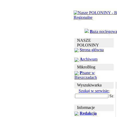
B
aza noclegow
NASZE
POŁONINY
S
trona główna
A
rchiwum
MikroBlog
P
isane w
Bieszczadach
Wyszukiwarka
Szukaj w serwisie:
Informacje
Redakcja