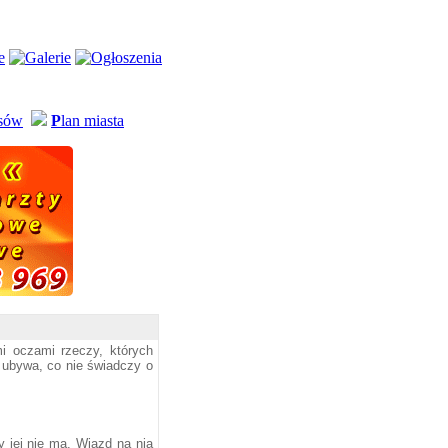
usów
P
lan miasta
i oczami rzeczy, których
k ubywa, co nie świadczy o
 jej nie ma. Wjazd na nią