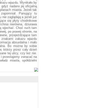
 zakazu wjazdu. Wynikało by
 gdyż nadano jej oficjalną
planach miasta. Jeżeli tak
 zapomniał. Panujący tu
nie zaglądają a jeżeli już
ające się płyty chodnikowe
zchnia nierówna, dziurawa
ą wjechać. Choć ruch tam
wej, po prawej stronie, na
pewne, przejeżdżające tam
d znakami zakazu wjazdu
formacja absurdalna i mało
nalna. Bo można by sobie
w, którzy przez cały dzień
ne tej ulicy, czy też nie.
 i przestajemy zwracać na
władz miasta, spółdzielni