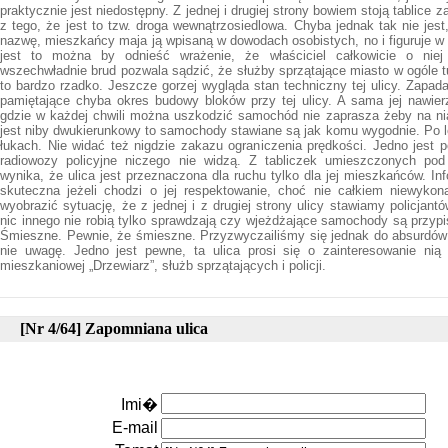
praktycznie jest niedostępny. Z jednej i drugiej strony bowiem stoją tablice
z tego, że jest to tzw. droga wewnątrzosiedlowa. Chyba jednak tak nie jest,
nazwę, mieszkańcy maja ją wpisaną w dowodach osobistych, no i figuruje w 
jest to można by odnieść wrażenie, że właściciel całkowicie o niej
wszechwładnie brud pozwala sądzić, że służby sprzątające miasto w ogóle tu 
to bardzo rzadko. Jeszcze gorzej wygląda stan techniczny tej ulicy. Zapad
pamiętające chyba okres budowy bloków przy tej ulicy. A sama jej nawier
gdzie w każdej chwili można uszkodzić samochód nie zaprasza żeby na ni
jest niby dwukierunkowy to samochody stawiane są jak komu wygodnie. Po le
łukach. Nie widać też nigdzie zakazu ograniczenia prędkości. Jedno jest 
radiowozy policyjne niczego nie widzą. Z tabliczek umieszczonych po
wynika, że ulica jest przeznaczona dla ruchu tylko dla jej mieszkańców. In
skuteczna jeżeli chodzi o jej respektowanie, choć nie całkiem niewyko
wyobrazić sytuację, że z jednej i z drugiej strony ulicy stawiamy policjantó
nic innego nie robią tylko sprawdzają czy wjeżdżające samochody są przypisa
Śmieszne. Pewnie, że śmieszne. Przyzwyczailiśmy się jednak do absurdów
nie uwagę. Jedno jest pewne, ta ulica prosi się o zainteresowanie nią 
mieszkaniowej „Drzewiarz”, służb sprzątających i policji.
[Nr 4/64] Zapomniana ulica
Imi�
E-mail