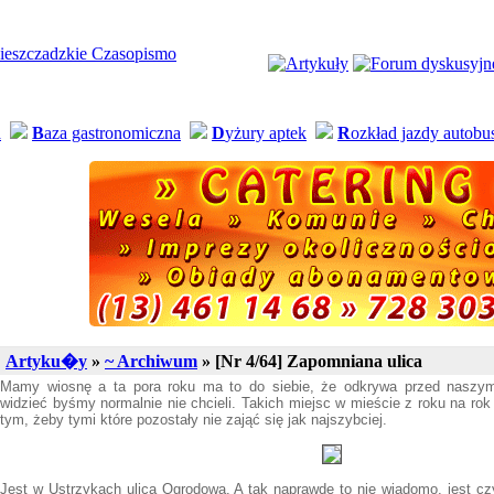
a
B
aza gastronomiczna
D
yżury aptek
R
ozkład jazdy autob
Artyku�y
»
~ Archiwum
» [Nr 4/64] Zapomniana ulica
Mamy wiosnę a ta pora roku ma to do siebie, że odkrywa przed naszym
widzieć byśmy normalnie nie chcieli. Takich miejsc w mieście z roku na ro
tym, żeby tymi które pozostały nie zająć się jak najszybciej.
Jest w Ustrzykach ulica Ogrodowa. A tak naprawdę to nie wiadomo, jest czy