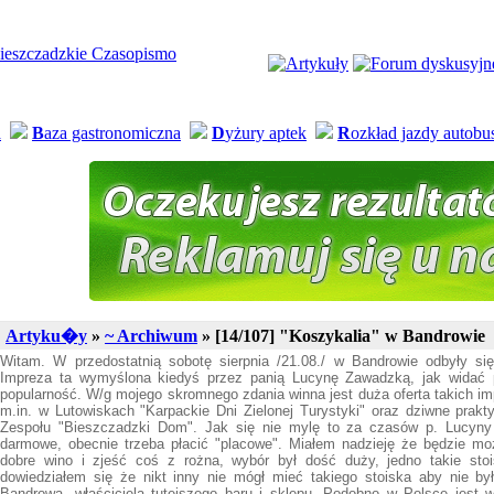
a
B
aza gastronomiczna
D
yżury aptek
R
ozkład jazdy autob
Artyku�y
»
~ Archiwum
» [14/107] "Koszykalia" w Bandrowie
Witam. W przedostatnią sobotę sierpnia /21.08./ w Bandrowie odbyły się
Impreza ta wymyślona kiedyś przez panią Lucynę Zawadzką, jak widać po
popularność. W/g mojego skromnego zdania winna jest duża oferta takich 
m.in. w Lutowiskach "Karpackie Dni Zielonej Turystyki" oraz dziwne prakt
Zespołu "Bieszczadzki Dom". Jak się nie mylę to za czasów p. Lucyny 
darmowe, obecnie trzeba płacić "placowe". Miałem nadzieję że będzie mo
dobre wino i zjeść coś z rożna, wybór był dość duży, jedno takie st
dowiedziałem się że nikt inny nie mógł mieć takiego stoiska aby nie był
Bandrowa, właściciela tutejszego baru i sklepu. Podobno w Polsce jest 