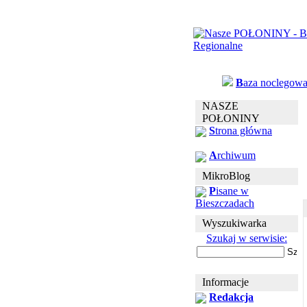
B
aza noclegow
NASZE
POŁONINY
S
trona główna
A
rchiwum
MikroBlog
P
isane w
Bieszczadach
Wyszukiwarka
Szukaj w serwisie:
Informacje
Redakcja