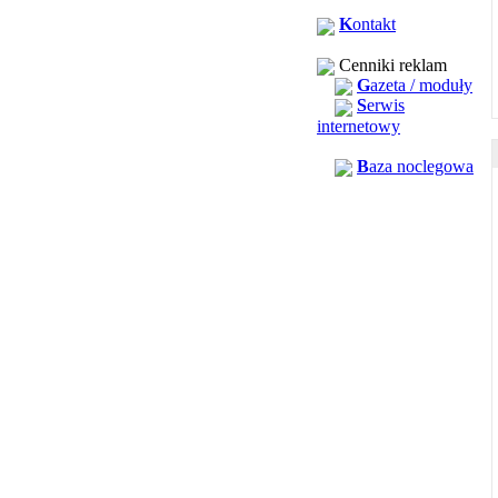
K
ontakt
Cenniki reklam
G
azeta / moduły
S
erwis
internetowy
B
aza noclegowa