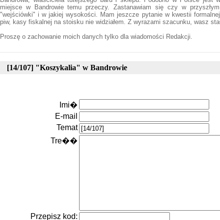
miejsce w Bandrowie temu przeczy. Zastanawiam się czy w przyszły
"wejściówki" i w jakiej wysokości. Mam jeszcze pytanie w kwestii formalne
piw, kasy fiskalnej na stoisku nie widziałem. Z wyrazami szacunku, wasz stał
Proszę o zachowanie moich danych tylko dla wiadomości Redakcji.
[14/107] "Koszykalia" w Bandrowie
Imi�
E-mail
Temat
Tre��
Przepisz kod: