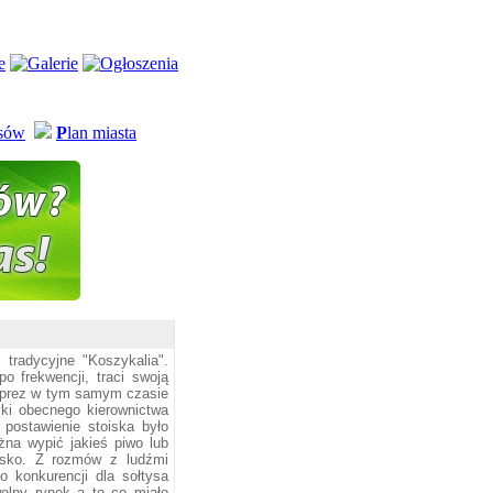
usów
P
lan miasta
 tradycyjne "Koszykalia".
 frekwencji, traci swoją
imprez w tym samym czasie
yki obecnego kierownictwa
postawienie stoiska było
żna wypić jakieś piwo lub
oisko. Z rozmów z ludźmi
o konkurencji dla sołtysa
wolny rynek a to co miało