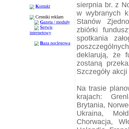
sierpnia br. z 
K
ontakt
w wybranych kr
Cenniki reklam
Stanów Zjedno
G
azeta / moduły
S
erwis
zbiórki fundu
internetowy
spotkania za
B
aza noclegowa
poszczególny
deklarują, że 
zostaną przek
Szczegóły akcji
Na trasie plan
krajach: Grenl
Brytania, Norwe
Ukraina, Mołd
Chorwacja, Wło