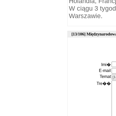
Holandia, Francj
W ciągu 3 tygod
Warszawie.
[13/106] Międzynarodow
Imi�
E-mail
Temat
Tre��