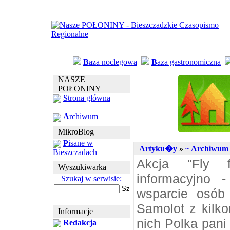
B
aza noclegowa
B
aza gastronomiczna
NASZE
POŁONINY
S
trona główna
A
rchiwum
MikroBlog
P
isane w
Artyku�y
»
~ Archiwum
Bieszczadach
Akcja "Fly f
Wyszukiwarka
informacyjno 
Szukaj w serwisie:
wsparcie osób 
Samolot z kilk
Informacje
nich Polka pani
Redakcja